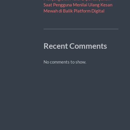
Saat Pengguna Menilai Ulang Kesan
Mewah di Balik Platform Digital
Recent Comments
No comments to show.