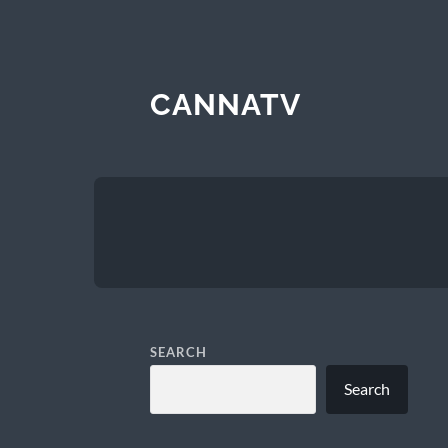
CANNATV
SEARCH
Search