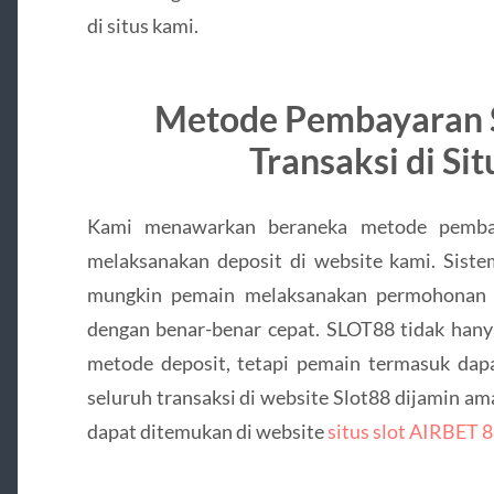
di situs kami.
Metode Pembayaran 
Transaksi di Si
Kami menawarkan beraneka metode pemb
melaksanakan deposit di website kami. Sist
mungkin pemain melaksanakan permohonan 
dengan benar-benar cepat. SLOT88 tidak hany
metode deposit, tetapi pemain termasuk dapa
seluruh transaksi di website Slot88 dijamin a
dapat ditemukan di website
situs slot AIRBET 