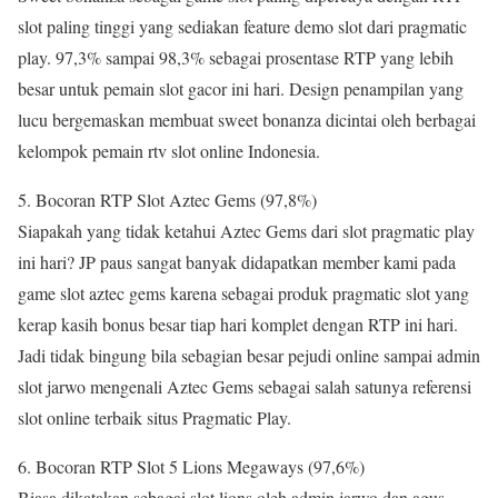
slot paling tinggi yang sediakan feature demo slot dari pragmatic
play. 97,3% sampai 98,3% sebagai prosentase RTP yang lebih
besar untuk pemain slot gacor ini hari. Design penampilan yang
lucu bergemaskan membuat sweet bonanza dicintai oleh berbagai
kelompok pemain rtv slot online Indonesia.
5. Bocoran RTP Slot Aztec Gems (97,8%)
Siapakah yang tidak ketahui Aztec Gems dari slot pragmatic play
ini hari? JP paus sangat banyak didapatkan member kami pada
game slot aztec gems karena sebagai produk pragmatic slot yang
kerap kasih bonus besar tiap hari komplet dengan RTP ini hari.
Jadi tidak bingung bila sebagian besar pejudi online sampai admin
slot jarwo mengenali Aztec Gems sebagai salah satunya referensi
slot online terbaik situs Pragmatic Play.
6. Bocoran RTP Slot 5 Lions Megaways (97,6%)
Biasa dikatakan sebagai slot lions oleh admin jarwo dan agus,