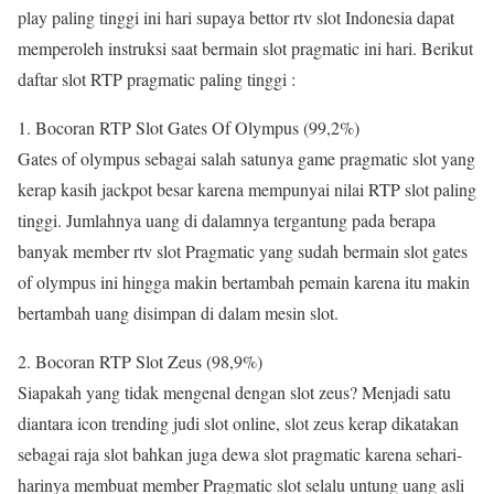
play paling tinggi ini hari supaya bettor rtv slot Indonesia dapat
memperoleh instruksi saat bermain slot pragmatic ini hari. Berikut
daftar slot RTP pragmatic paling tinggi :
1. Bocoran RTP Slot Gates Of Olympus (99,2%)
Gates of olympus sebagai salah satunya game pragmatic slot yang
kerap kasih jackpot besar karena mempunyai nilai RTP slot paling
tinggi. Jumlahnya uang di dalamnya tergantung pada berapa
banyak member rtv slot Pragmatic yang sudah bermain slot gates
of olympus ini hingga makin bertambah pemain karena itu makin
bertambah uang disimpan di dalam mesin slot.
2. Bocoran RTP Slot Zeus (98,9%)
Siapakah yang tidak mengenal dengan slot zeus? Menjadi satu
diantara icon trending judi slot online, slot zeus kerap dikatakan
sebagai raja slot bahkan juga dewa slot pragmatic karena sehari-
harinya membuat member Pragmatic slot selalu untung uang asli