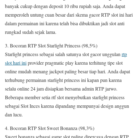
banyak cukup dengan deposit 10 ribu rupiah saja. Anda dapat
memperoleh untung cuan besar dari skema gacor RTP slot ini hari
dalam permainan ini karena telah bisa dibuktikan jadi slot anti
rungkad sudah sejak lama.
3. Bocoran RTP Slot Starlight Princess (98,5%)
Starlight princess sebagai salah satunya slot gacor unggulan
rtp
slot hari ini
provider pragmatic play karena terhitung tipe slot
online mudah menang jackpot paling besar tiap hari. Anda dapat
terhubung permainan starlight princess ini kapan pun karena
selalu online 24 jam disiapkan bersama admin RTP jarwo.
Beberapa member setia rtf slot menyebutkan starlight princess
sebagai Slot Inces karena dipandang mempunyai design anggun
dan lucu.
4. Bocoran RTP Slot Sweet Bonanza (98,3%)
Sweet bonanza sebagai game slot paling dipercaya dengan RTP