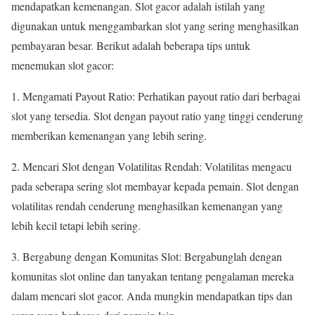
mendapatkan kemenangan. Slot gacor adalah istilah yang
digunakan untuk menggambarkan slot yang sering menghasilkan
pembayaran besar. Berikut adalah beberapa tips untuk
menemukan slot gacor:
1. Mengamati Payout Ratio: Perhatikan payout ratio dari berbagai
slot yang tersedia. Slot dengan payout ratio yang tinggi cenderung
memberikan kemenangan yang lebih sering.
2. Mencari Slot dengan Volatilitas Rendah: Volatilitas mengacu
pada seberapa sering slot membayar kepada pemain. Slot dengan
volatilitas rendah cenderung menghasilkan kemenangan yang
lebih kecil tetapi lebih sering.
3. Bergabung dengan Komunitas Slot: Bergabunglah dengan
komunitas slot online dan tanyakan tentang pengalaman mereka
dalam mencari slot gacor. Anda mungkin mendapatkan tips dan