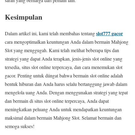
saran yang berharga dari pemain lain.
Kesimpulan
slot777 gacor
Dalam artikel ini, kami telah membahas tentang
cara mengoptimalkan keuntungan Anda dalam bermain Mahjong
Slot yang menggugah. Kami telah melihat beberapa tips dan
strategi yang dapat Anda terapkan, jenis-jenis slot online yang
tersedia, situs slot online terpercaya, dan cara menemukan slot
gacor. Penting untuk diingat bahwa bermain slot online adalah
bentuk hiburan dan Anda harus selalu bertanggung jawab dalam
mengelola uang Anda. Dengan menggunakan strategi yang tepat
dan bermain di situs slot online terpercaya, Anda dapat
meningkatkan peluang Anda untuk mendapatkan keuntungan
maksimal dalam bermain Mahjong Slot. Selamat bermain dan
semoga sukses!