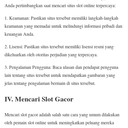
Anda pertimbangkan saat mencari situs slot online terpercaya:
1. Keamanan: Pastikan situs tersebut memiliki langkah-langkah
keamanan yang memadai untuk melindungi informasi pribadi dan
keuangan Anda.
2. Lisensi: Pastikan situs tersebut memiliki lisensi resmi yang
dikeluarkan oleh otoritas perjudian yang terpercaya.
3. Pengalaman Pengguna: Baca ulasan dan pendapat pengguna
lain tentang situs tersebut untuk mendapatkan gambaran yang
jelas tentang pengalaman bermain di situs tersebut.
IV. Mencari Slot Gacor
Mencari slot gacor adalah salah satu cara yang umum dilakukan
oleh pemain slot online untuk meningkatkan peluang mereka