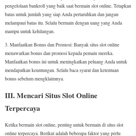
pengelolaan bankroll yang baik saat bermain slot online. Tetapkan
batas untuk jumlah yang siap Anda pertaruhkan dan jangan
melampaui batas itu. Selalu bermain dengan uang yang Anda
mampu untuk kehilangan.
3. Manfaatkan Bonus dan Promosi: Banyak situs slot online
menawarkan bonus dan promosi kepada pemain mereka.
Manfaatkan bonus ini untuk meningkatkan peluang Anda untuk
mendapatkan keuntungan. Selalu baca syarat dan ketentuan
bonus sebelum mengklaimnya.
III. Mencari Situs Slot Online
Terpercaya
Ketika bermain slot online, penting untuk bermain di situs slot
online terpercaya. Berikut adalah beberapa faktor yang perlu