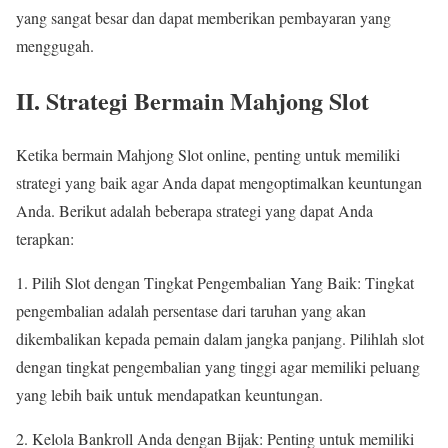
yang sangat besar dan dapat memberikan pembayaran yang
menggugah.
II. Strategi Bermain Mahjong Slot
Ketika bermain Mahjong Slot online, penting untuk memiliki
strategi yang baik agar Anda dapat mengoptimalkan keuntungan
Anda. Berikut adalah beberapa strategi yang dapat Anda
terapkan:
1. Pilih Slot dengan Tingkat Pengembalian Yang Baik: Tingkat
pengembalian adalah persentase dari taruhan yang akan
dikembalikan kepada pemain dalam jangka panjang. Pilihlah slot
dengan tingkat pengembalian yang tinggi agar memiliki peluang
yang lebih baik untuk mendapatkan keuntungan.
2. Kelola Bankroll Anda dengan Bijak: Penting untuk memiliki