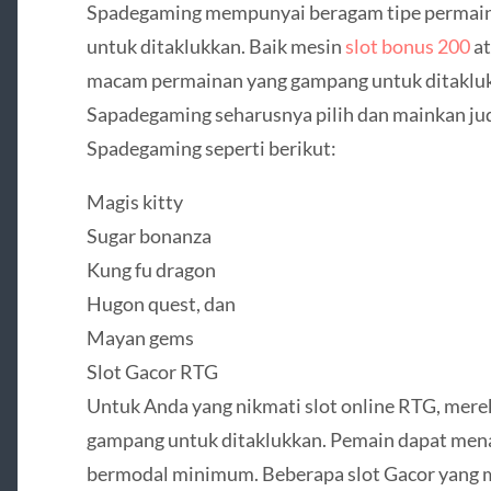
Spadegaming mempunyai beragam tipe permain
untuk ditaklukkan. Baik mesin
slot bonus 200
at
macam permainan yang gampang untuk ditakluk
Sapadegaming seharusnya pilih dan mainkan judi 
Spadegaming seperti berikut:
Magis kitty
Sugar bonanza
Kung fu dragon
Hugon quest, dan
Mayan gems
Slot Gacor RTG
Untuk Anda yang nikmati slot online RTG, mere
gampang untuk ditaklukkan. Pemain dapat mena
bermodal minimum. Beberapa slot Gacor yang m