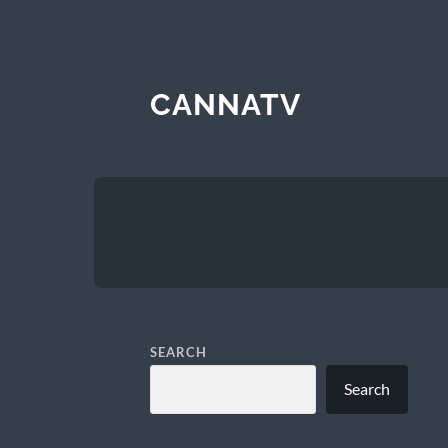
CANNATV
SEARCH
Search