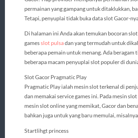
permainan yang gampang untuk ditaklukkan, ba
Tetapi, penyuplai tidak buka data slot Gacor-nya
Di halaman ini Anda akan temukan bocoran slot 
games
slot pulsa
dan yang termudah untuk dik
beberapa pemain untuk menang. Ada beragam ti
beberapa macam penyuplai slot populer di duni
Slot Gacor Pragmatic Play
Pragmatic Play ialah mesin slot terkenal di penj
dan memakai service games ini. Pada mesin slo
mesin slot online yang memikat, Gacor dan ben
bahkan juga untuk yang baru memulai, misalnya
Startlihgt princess