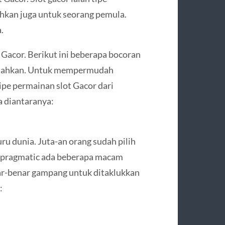
hkan juga untuk seorang pemula.
.
Gacor. Berikut ini beberapa bocoran
alahkan. Untuk mempermudah
pe permainan slot Gacor dari
a diantaranya:
uru dunia. Juta-an orang sudah pilih
t pragmatic ada beberapa macam
ar-benar gampang untuk ditaklukkan
: