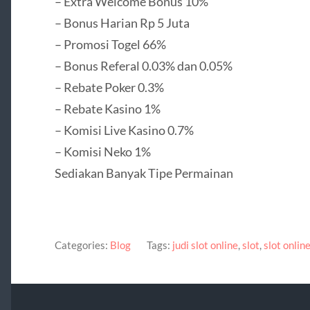
– Extra Welcome Bonus 10%
– Bonus Harian Rp 5 Juta
– Promosi Togel 66%
– Bonus Referal 0.03% dan 0.05%
– Rebate Poker 0.3%
– Rebate Kasino 1%
– Komisi Live Kasino 0.7%
– Komisi Neko 1%
Sediakan Banyak Tipe Permainan
Categories:
Blog
Tags:
judi slot online
,
slot
,
slot onlin