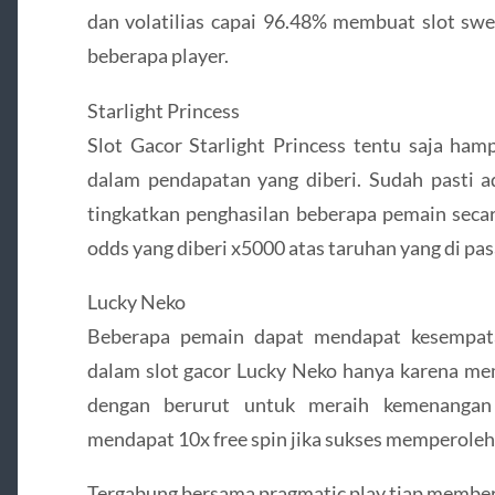
dan volatilias capai 96.48% membuat slot swe
beberapa player.
Starlight Princess
Slot Gacor Starlight Princess tentu saja ham
dalam pendapatan yang diberi. Sudah pasti a
tingkatkan penghasilan beberapa pemain seca
odds yang diberi x5000 atas taruhan yang di pas
Lucky Neko
Beberapa pemain dapat mendapat kesempa
dalam slot gacor Lucky Neko hanya karena 
dengan berurut untuk meraih kemenangan
mendapat 10x free spin jika sukses memperoleh 
Tergabung bersama pragmatic play tiap member