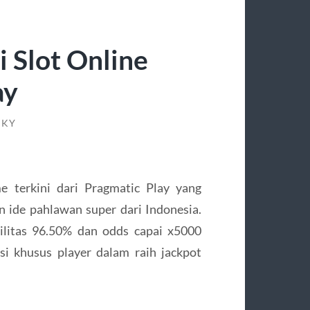
i Slot Online
ay
CKY
e terkini dari Pragmatic Play yang
 ide pahlawan super dari Indonesia.
ilitas 96.50% dan odds capai x5000
i khusus player dalam raih jackpot