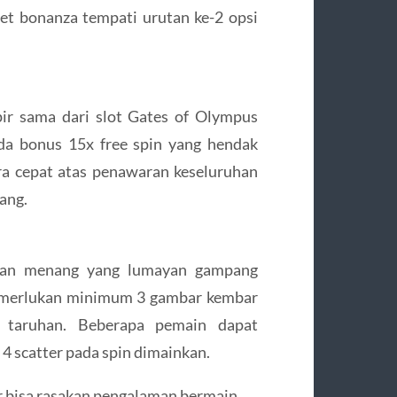
et bonanza tempati urutan ke-2 opsi
pir sama dari slot Gates of Olympus
da bonus 15x free spin yang hendak
ra cepat atas penawaran keseluruhan
ang.
tan menang yang lumayan gampang
memerlukan minimum 3 gambar kembar
 taruhan. Beberapa pemain dapat
4 scatter pada spin dimainkan.
 bisa rasakan pengalaman bermain