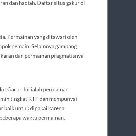
n dan hadiah. Daftar situs gakur di
sia. Permainan yang ditawari oleh
ompok pemain. Selainnya gampang
ukaran dan permainan pragmatisnya
lot Gacor. Ini ialah permainan
jamin tingkat RTP dan mempunyai
r baik untuk dipakai karena
 beberapa waktu permainan.