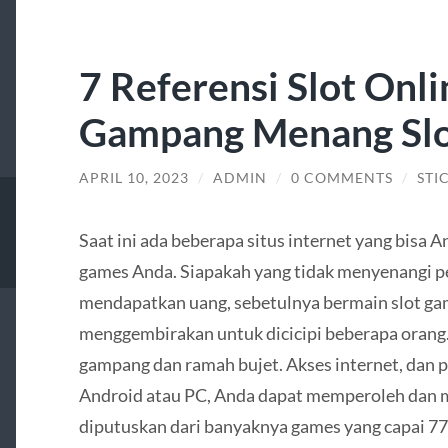
7 Referensi Slot Onl
Gampang Menang Slo
APRIL 10, 2023
/
ADMIN
/
0 COMMENTS
/
STI
Saat ini ada beberapa situs internet yang bisa
games Anda. Siapakah yang tidak menyenangi pe
mendapatkan uang, sebetulnya bermain slot ga
menggembirakan untuk dicicipi beberapa orang. 
gampang dan ramah bujet. Akses internet, dan p
Android atau PC, Anda dapat memperoleh dan 
diputuskan dari banyaknya games yang capai 777 s