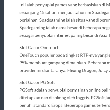
Ini ialah penyuplai games yang berbasiskan di 
sepanjang 15 tahun, menjadi tahun ini Spadeg
berlainan. Spadegaming ialah situs yang diperu
Spadegaming ialah nama besar di beberapa nega
sebagai penyuplai internet paling besar di Asia 
Slot Gacor Onetouch
OneTouch populer pada tingkat RTP-nya yang l
95% membuat gampang dimainkan. Beberapa ma
provider ini diantaranya: Flexing Dragon, Juicy
Slot Gacor PG Soft
PGSoft adalah penyuplai permainan online pali
ditetapkan dan disokong oleh Inggris. PGSoft ja
penuhi standard Eropa. Beberapa games terkenal