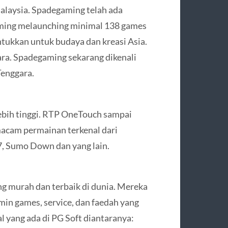
Malaysia. Spadegaming telah ada
aming melaunching minimal 138 games
ntukkan untuk budaya dan kreasi Asia.
ra. Spadegaming sekarang dikenali
Tenggara.
ebih tinggi. RTP OneTouch sampai
cam permainan terkenal dari
 7, Sumo Down dan yang lain.
ng murah dan terbaik di dunia. Mereka
min games, service, dan faedah yang
 yang ada di PG Soft diantaranya: