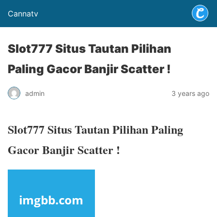
Cannatv
Slot777 Situs Tautan Pilihan
Paling Gacor Banjir Scatter !
admin
3 years ago
Slot777 Situs Tautan Pilihan Paling
Gacor Banjir Scatter !