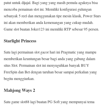
patut untuk dijajal. Bagi yang yang masih pemula agaknya bisa
mencoba pemainan slot ini. Memiliki konfigurasi gulungan
sebanyak 5 reel dan menggunakan tipe mesin klasik, Power Stars
ini akan memberikan anda kemenangan yang cukup mudah.
Game slot buatan Joker123 ini memiliki RTP sebesar 95 persen.
Starlight Princess
Satu lagi permainan slot gacor hari ini Pragmatic yang mampu
memberikan keuntungan besar bagi anda yang gabung dalam
situs Slot. Permainan slot ini menyuguhkan banyak BUY
FreeSpin dan Bet dengan taruhan besar sampai perkalian yang
begitu menggiurkan.
Mahjong Ways 2
Satu game slot88 lagi buatan PG Soft yang mempunyai tema