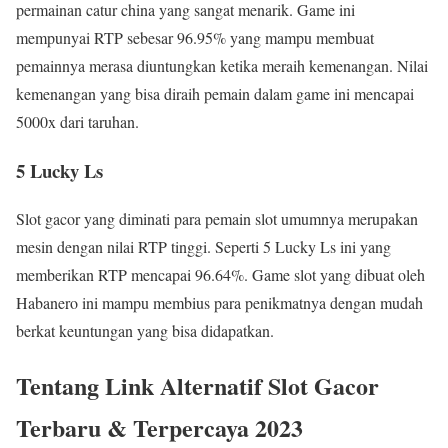
permainan catur china yang sangat menarik. Game ini
mempunyai RTP sebesar 96.95% yang mampu membuat
pemainnya merasa diuntungkan ketika meraih kemenangan. Nilai
kemenangan yang bisa diraih pemain dalam game ini mencapai
5000x dari taruhan.
5 Lucky Ls
Slot gacor yang diminati para pemain slot umumnya merupakan
mesin dengan nilai RTP tinggi. Seperti 5 Lucky Ls ini yang
memberikan RTP mencapai 96.64%. Game slot yang dibuat oleh
Habanero ini mampu membius para penikmatnya dengan mudah
berkat keuntungan yang bisa didapatkan.
Tentang Link Alternatif Slot Gacor
Terbaru & Terpercaya 2023