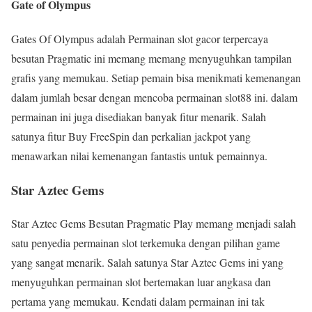
Gate of Olympus
Gates Of Olympus adalah Permainan slot gacor terpercaya
besutan Pragmatic ini memang memang menyuguhkan tampilan
grafis yang memukau. Setiap pemain bisa menikmati kemenangan
dalam jumlah besar dengan mencoba permainan slot88 ini. dalam
permainan ini juga disediakan banyak fitur menarik. Salah
satunya fitur Buy FreeSpin dan perkalian jackpot yang
menawarkan nilai kemenangan fantastis untuk pemainnya.
Star Aztec Gems
Star Aztec Gems Besutan Pragmatic Play memang menjadi salah
satu penyedia permainan slot terkemuka dengan pilihan game
yang sangat menarik. Salah satunya Star Aztec Gems ini yang
menyuguhkan permainan slot bertemakan luar angkasa dan
pertama yang memukau. Kendati dalam permainan ini tak