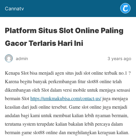
Cannatv
Platform Situs Slot Online Paling
Gacor Terlaris Hari Ini
admin
3 years ago
Kenapa Slot bisa menjadi agen situs judi slot online terbaik no.1 ?
Karena begitu banyak perkembangan fitur slot88 online telah
dikembangan oleh Slot dalam versi mobile untuk menjaga sensasi
bermain Slot
https://umkmakubisa.com/contact-us/
juga menjaga
keaslian dari judi online tersebut. Game slot online juga menjadi
andalan bagi kami untuk membuat kalian lebih nyaman bermain,
terutama system terupdate kalian bakalan lebih percaya dalam
bermain game slot88 online dan menghilangkan keraguan kalian.