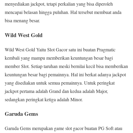
menyediakan jackpot, tetapi perkalian yang bisa diperoleh
mencapai belasan hingga puluhan. Hal tersebut membuat anda
bisa menang besar.
Wild West Gold
Wild West Gold Yaitu Slot Gacor satu ini buatan Pragmatic
kembali yang mampu memberikan keuntungan besar bagi
member Slot. Setiap taruhan meski bernilai kecil bisa memberikan
keuntungan besar bagi pemainnya. Hal ini berkat adanya jackpot
yang disediakan untuk semua pemainnya. Untuk peringkat
jackpot pertama adalah Grand dan kedua adalah Major,
sedangkan peringkat ketiga adalah Minor.
Garuda Gems
Garuda Gems merupakan game slot gacor buatan PG Soft atau