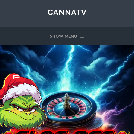
CANNATV
SHOW MENU