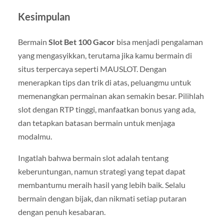
Kesimpulan
Bermain
Slot Bet 100 Gacor
bisa menjadi pengalaman
yang mengasyikkan, terutama jika kamu bermain di
situs terpercaya seperti MAUSLOT. Dengan
menerapkan tips dan trik di atas, peluangmu untuk
memenangkan permainan akan semakin besar. Pilihlah
slot dengan RTP tinggi, manfaatkan bonus yang ada,
dan tetapkan batasan bermain untuk menjaga
modalmu.
Ingatlah bahwa bermain slot adalah tentang
keberuntungan, namun strategi yang tepat dapat
membantumu meraih hasil yang lebih baik. Selalu
bermain dengan bijak, dan nikmati setiap putaran
dengan penuh kesabaran.