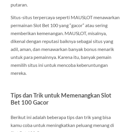
putaran.
Situs-situs terpercaya seperti MAUSLOT menawarkan
permainan Slot Bet 100 yang “gacor” atau sering
memberikan kemenangan. MAUSLOT, misalnya,
dikenal dengan reputasi baiknya sebagai situs yang
adil, aman, dan menawarkan banyak bonus menarik
untuk para pemainnya. Karena itu, banyak pemain
memilih situs ini untuk mencoba keberuntungan
mereka.
Tips dan Trik untuk Memenangkan Slot
Bet 100 Gacor
Berikut ini adalah beberapa tips dan trik yang bisa
kamu coba untuk meningkatkan peluang menang di