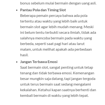
bonus sebelum mulai bermain dengan uang asli.
Pantau Pola dan Timing Slot
Beberapa pemain percaya bahwa ada pola
tertentu atau waktu yang lebih baik untuk
bermain slot agar lebih mudah menang. Meski
ini belum tentu terbukti secara ilmiah, tidak ada
salahnya mencoba bermain pada waktu yang
berbeda, seperti saat pagi hari atau larut
malam, untuk melihat apakah ada perbedaan
hasil.
Jangan Terbawa Emosi
Saat bermain slot, sangat penting untuk tetap
tenang dan tidak terbawa emosi. Kemenangan
besar mungkin saja datang, tapi jangan tergoda
untuk terus bermain saat sedang mengalami
kekalahan. Ketahui kapan saatnya berhenti dan
kembali bermain di waktu yang lebih tepat.