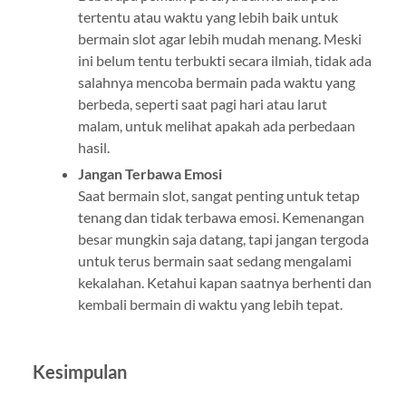
tertentu atau waktu yang lebih baik untuk
bermain slot agar lebih mudah menang. Meski
ini belum tentu terbukti secara ilmiah, tidak ada
salahnya mencoba bermain pada waktu yang
berbeda, seperti saat pagi hari atau larut
malam, untuk melihat apakah ada perbedaan
hasil.
Jangan Terbawa Emosi
Saat bermain slot, sangat penting untuk tetap
tenang dan tidak terbawa emosi. Kemenangan
besar mungkin saja datang, tapi jangan tergoda
untuk terus bermain saat sedang mengalami
kekalahan. Ketahui kapan saatnya berhenti dan
kembali bermain di waktu yang lebih tepat.
Kesimpulan