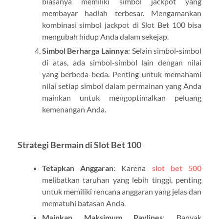
biasanya memiliki simbol jackpot yang
membayar hadiah terbesar. Mengamankan
kombinasi simbol jackpot di Slot Bet 100 bisa
mengubah hidup Anda dalam sekejap.
Simbol Berharga Lainnya
: Selain simbol-simbol
di atas, ada simbol-simbol lain dengan nilai
yang berbeda-beda. Penting untuk memahami
nilai setiap simbol dalam permainan yang Anda
mainkan untuk mengoptimalkan peluang
kemenangan Anda.
Strategi Bermain di Slot Bet 100
Tetapkan Anggaran
: Karena
slot bet 500
melibatkan taruhan yang lebih tinggi, penting
untuk memiliki rencana anggaran yang jelas dan
mematuhi batasan Anda.
Mainkan Maksimum Paylines
: Banyak