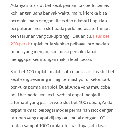
Adanya situs slot bet kecil, pemain tak perlu cemas
kehilangan uang banyak waktu main. Mereka bisa
bermain-main dengan rileks dan nikmati tiap-tiap
perputaran mesin slot tiada perlu merasa terhimpit
oleh taruhan yang cukup tinggi. Diluar itu,
situs bet
200 perak
rupiah pula siapkan pelbagai promo dan
bonus yang menjanjikan maka pemain dapat
menggapai keuntungan makin lebih besar.
Slot bet 100 rupiah adalah satu diantara situs slot bet
kecil yang sekarang ini lagi termashyur di kelompok
penyuka permainan slot. Buat Anda yang mau coba
hoki bermodalkan kecil, web ini dapat menjadi
alternatif yang pas. Di web slot bet 100 rupiah, Anda
dapat nikmati pelbagai model permainan slot dengan
taruhan yang dapat dijangkau, mulai dengan 100
rupiah sampai 1000 rupiah. Ini pastinya jadi daya