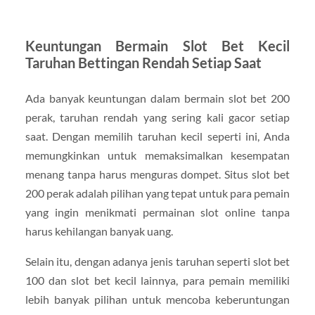
Keuntungan Bermain Slot Bet Kecil
Taruhan Bettingan Rendah Setiap Saat
Ada banyak keuntungan dalam bermain slot bet 200
perak, taruhan rendah yang sering kali gacor setiap
saat. Dengan memilih taruhan kecil seperti ini, Anda
memungkinkan untuk memaksimalkan kesempatan
menang tanpa harus menguras dompet. Situs slot bet
200 perak adalah pilihan yang tepat untuk para pemain
yang ingin menikmati permainan slot online tanpa
harus kehilangan banyak uang.
Selain itu, dengan adanya jenis taruhan seperti slot bet
100 dan slot bet kecil lainnya, para pemain memiliki
lebih banyak pilihan untuk mencoba keberuntungan