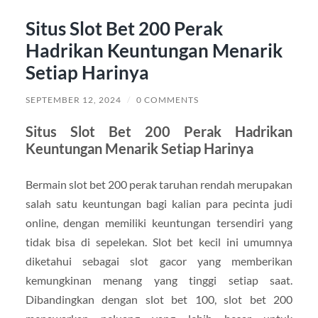
Situs Slot Bet 200 Perak
Hadrikan Keuntungan Menarik
Setiap Harinya
SEPTEMBER 12, 2024
/
0 COMMENTS
Situs Slot Bet 200 Perak Hadrikan
Keuntungan Menarik Setiap Harinya
Bermain slot bet 200 perak taruhan rendah merupakan
salah satu keuntungan bagi kalian para pecinta judi
online, dengan memiliki keuntungan tersendiri yang
tidak bisa di sepelekan. Slot bet kecil ini umumnya
diketahui sebagai slot gacor yang memberikan
kemungkinan menang yang tinggi setiap saat.
Dibandingkan dengan slot bet 100, slot bet 200