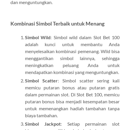
dan menguntungkan.
Kombinasi Simbol Terbaik untuk Menang
Simbol Wild
: Simbol wild dalam Slot Bet 100
adalah kunci untuk membantu Anda
menyelesaikan kombinasi pemenang. Wild bisa
menggantikan simbol lainnya, sehingga
meningkatkan peluang Anda untuk
mendapatkan kombinasi yang menguntungkan.
Simbol Scatter
: Simbol scatter sering kali
memicu putaran bonus atau putaran gratis
dalam permainan slot. Di Slot Bet 100, memicu
putaran bonus bisa menjadi kesempatan besar
untuk memenangkan hadiah tambahan tanpa
biaya tambahan.
Simbol Jackpot
: Setiap permainan slot