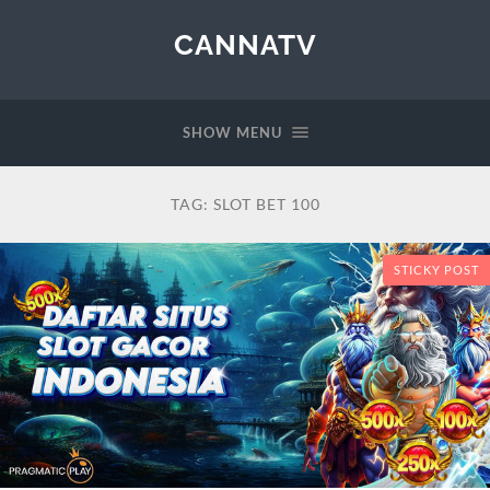
CANNATV
SHOW MENU
TAG:
SLOT BET 100
STICKY POST