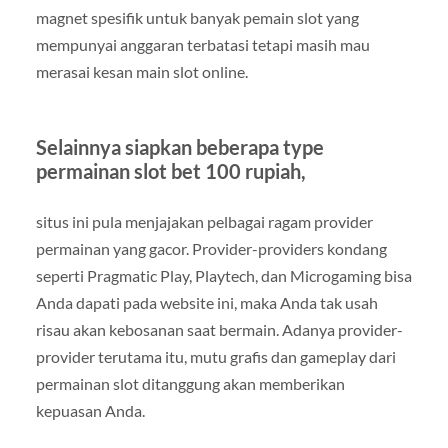
magnet spesifik untuk banyak pemain slot yang
mempunyai anggaran terbatasi tetapi masih mau
merasai kesan main slot online.
Selainnya siapkan beberapa type
permainan slot bet 100 rupiah,
situs ini pula menjajakan pelbagai ragam provider
permainan yang gacor. Provider-providers kondang
seperti Pragmatic Play, Playtech, dan Microgaming bisa
Anda dapati pada website ini, maka Anda tak usah
risau akan kebosanan saat bermain. Adanya provider-
provider terutama itu, mutu grafis dan gameplay dari
permainan slot ditanggung akan memberikan
kepuasan Anda.