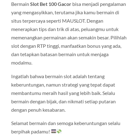
Bermain
Slot Bet 100 Gacor
bisa menjadi pengalaman
yang mengasyikkan, terutama jika kamu bermain di
situs terpercaya seperti MAUSLOT. Dengan
menerapkan tips dan trik di atas, peluangmu untuk
memenangkan permainan akan semakin besar. Pilihlah
slot dengan RTP tinggi, manfaatkan bonus yang ada,
dan tetapkan batasan bermain untuk menjaga
modalmu.
Ingatlah bahwa bermain slot adalah tentang
keberuntungan, namun strategi yang tepat dapat
membantumu meraih hasil yang lebih baik. Selalu
bermain dengan bijak, dan nikmati setiap putaran
dengan penuh kesabaran.
Selamat bermain dan semoga keberuntungan selalu
berpihak padamu!