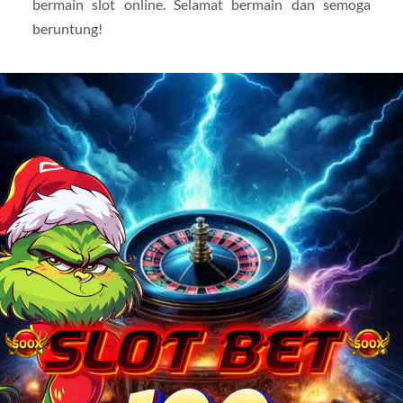
bermain slot online. Selamat bermain dan semoga
beruntung!