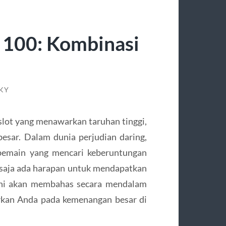
 100: Kombinasi
KY
slot yang menawarkan taruhan tinggi,
sar. Dalam dunia perjudian daring,
 pemain yang mencari keberuntungan
u saja ada harapan untuk mendapatkan
 ini akan membahas secara mendalam
rkan Anda pada kemenangan besar di