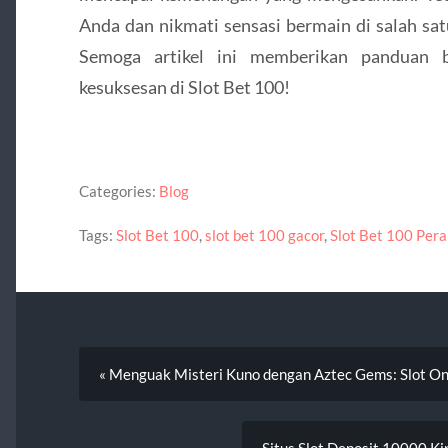
Anda dan nikmati sensasi bermain di salah satu
Semoga artikel ini memberikan panduan 
kesuksesan di Slot Bet 100!
Categories:
Blog
Tags:
Slot Bet 100
,
slot bet 100 gacor
,
Slot Bet 100 Pera
« Menguak Misteri Kuno dengan Aztec Gems: Slot On
Situs Slot Deposit 10000 Ki