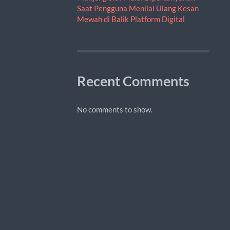
Saat Pengguna Menilai Ulang Kesan
Mewah di Balik Platform Digital
Recent Comments
No comments to show.