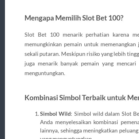
Mengapa Memilih Slot Bet 100?
Slot Bet 100 menarik perhatian karena me
memungkinkan pemain untuk memenangkan ju
sekali putaran. Meskipun risiko yang lebih tingg
juga menarik banyak pemain yang mencari 
menguntungkan.
Kombinasi Simbol Terbaik untuk M
Simbol Wild
: Simbol wild dalam Slot 
Anda menyelesaikan kombinasi pemena
lainnya, sehingga meningkatkan peluan
yang menguntungkan.