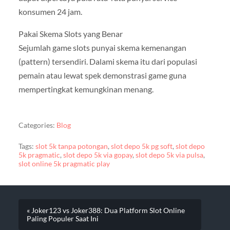
konsumen 24 jam.
Pakai Skema Slots yang Benar
Sejumlah game slots punyai skema kemenangan
(pattern) tersendiri. Dalami skema itu dari populasi
pemain atau lewat spek demonstrasi game guna
mempertingkat kemungkinan menang.
Categories:
Blog
Tags:
slot 5k tanpa potongan
,
slot depo 5k pg soft
,
slot depo
5k pragmatic
,
slot depo 5k via gopay
,
slot depo 5k via pulsa
,
slot online 5k pragmatic play
« Joker123 vs Joker388: Dua Platform Slot Online
Paling Populer Saat Ini