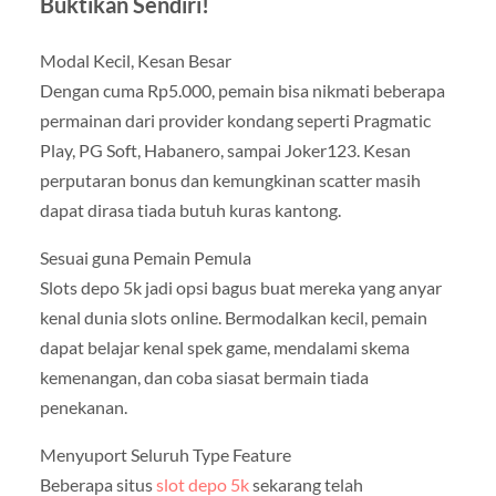
Buktikan Sendiri!
Modal Kecil, Kesan Besar
Dengan cuma Rp5.000, pemain bisa nikmati beberapa
permainan dari provider kondang seperti Pragmatic
Play, PG Soft, Habanero, sampai Joker123. Kesan
perputaran bonus dan kemungkinan scatter masih
dapat dirasa tiada butuh kuras kantong.
Sesuai guna Pemain Pemula
Slots depo 5k jadi opsi bagus buat mereka yang anyar
kenal dunia slots online. Bermodalkan kecil, pemain
dapat belajar kenal spek game, mendalami skema
kemenangan, dan coba siasat bermain tiada
penekanan.
Menyuport Seluruh Type Feature
Beberapa situs
slot depo 5k
sekarang telah