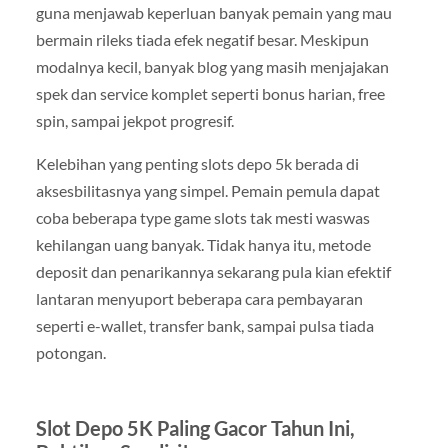
guna menjawab keperluan banyak pemain yang mau
bermain rileks tiada efek negatif besar. Meskipun
modalnya kecil, banyak blog yang masih menjajakan
spek dan service komplet seperti bonus harian, free
spin, sampai jekpot progresif.
Kelebihan yang penting slots depo 5k berada di
aksesbilitasnya yang simpel. Pemain pemula dapat
coba beberapa type game slots tak mesti waswas
kehilangan uang banyak. Tidak hanya itu, metode
deposit dan penarikannya sekarang pula kian efektif
lantaran menyuport beberapa cara pembayaran
seperti e-wallet, transfer bank, sampai pulsa tiada
potongan.
Slot Depo 5K Paling Gacor Tahun Ini,