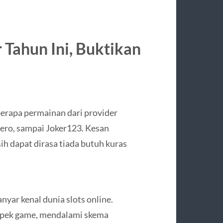
 Tahun Ini, Buktikan
erapa permainan dari provider
nero, sampai Joker123. Kesan
h dapat dirasa tiada butuh kuras
nyar kenal dunia slots online.
 spek game, mendalami skema