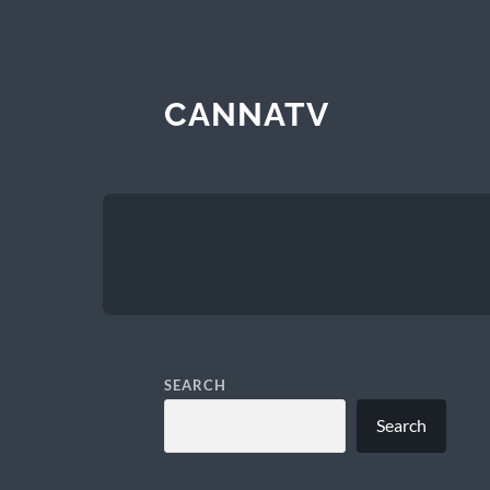
CANNATV
SEARCH
Search