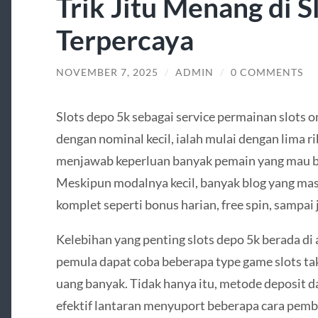
Trik Jitu Menang di 
Terpercaya
NOVEMBER 7, 2025
/
ADMIN
/
0 COMMENTS
Slots depo 5k sebagai service permainan slots o
dengan nominal kecil, ialah mulai dengan lima r
menjawab keperluan banyak pemain yang mau berm
Meskipun modalnya kecil, banyak blog yang mas
komplet seperti bonus harian, free spin, sampai 
Kelebihan yang penting slots depo 5k berada di
pemula dapat coba beberapa type game slots ta
uang banyak. Tidak hanya itu, metode deposit d
efektif lantaran menyuport beberapa cara pemba