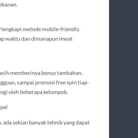
ekanan.
rlengkapi metode mobile-friendly.
iap waktu dan dimanapun lewat
 masih memberinya bonus tambahan.
guan, sampai promosi free spin tiap-
enangi oleh beberapa kelompok.
pel
 ada sekian banyak tehnik yang dapat