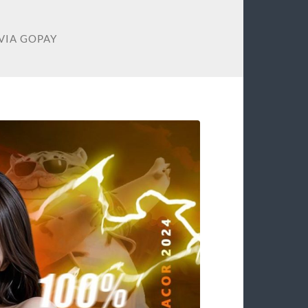
VIA GOPAY