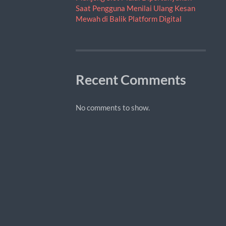
Saat Pengguna Menilai Ulang Kesan
Mewah di Balik Platform Digital
Recent Comments
No comments to show.