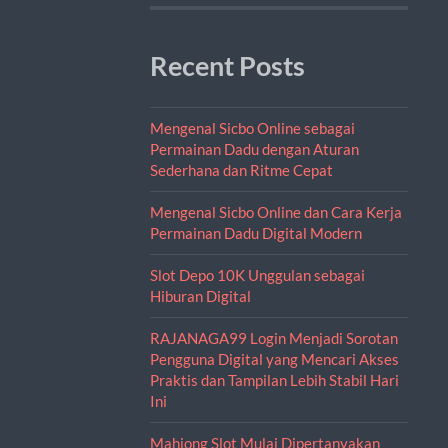
Recent Posts
Mengenal Sicbo Online sebagai
Permainan Dadu dengan Aturan
Sederhana dan Ritme Cepat
Mengenal Sicbo Online dan Cara Kerja
Permainan Dadu Digital Modern
Slot Depo 10K Unggulan sebagai
Hiburan Digital
RAJANAGA99 Login Menjadi Sorotan
Pengguna Digital yang Mencari Akses
Praktis dan Tampilan Lebih Stabil Hari
Ini
Mahjong Slot Mulai Dipertanyakan