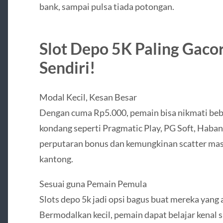
bank, sampai pulsa tiada potongan.
Slot Depo 5K Paling Gacor
Sendiri!
Modal Kecil, Kesan Besar
Dengan cuma Rp5.000, pemain bisa nikmati beb
kondang seperti Pragmatic Play, PG Soft, Haba
perputaran bonus dan kemungkinan scatter masi
kantong.
Sesuai guna Pemain Pemula
Slots depo 5k jadi opsi bagus buat mereka yang a
Bermodalkan kecil, pemain dapat belajar kenal