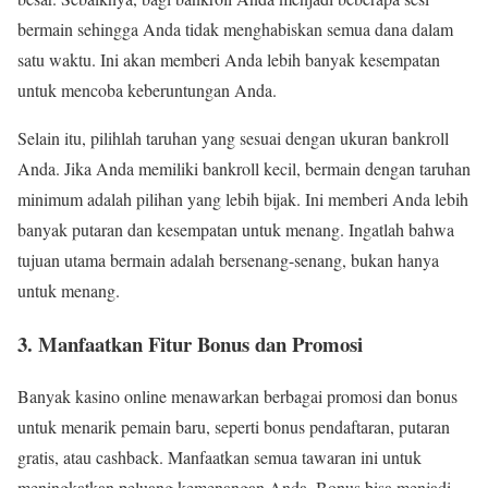
bermain sehingga Anda tidak menghabiskan semua dana dalam
satu waktu. Ini akan memberi Anda lebih banyak kesempatan
untuk mencoba keberuntungan Anda.
Selain itu, pilihlah taruhan yang sesuai dengan ukuran bankroll
Anda. Jika Anda memiliki bankroll kecil, bermain dengan taruhan
minimum adalah pilihan yang lebih bijak. Ini memberi Anda lebih
banyak putaran dan kesempatan untuk menang. Ingatlah bahwa
tujuan utama bermain adalah bersenang-senang, bukan hanya
untuk menang.
3. Manfaatkan Fitur Bonus dan Promosi
Banyak kasino online menawarkan berbagai promosi dan bonus
untuk menarik pemain baru, seperti bonus pendaftaran, putaran
gratis, atau cashback. Manfaatkan semua tawaran ini untuk
meningkatkan peluang kemenangan Anda. Bonus bisa menjadi