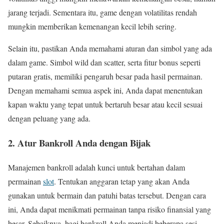
jarang terjadi. Sementara itu, game dengan volatilitas rendah
mungkin memberikan kemenangan kecil lebih sering.
Selain itu, pastikan Anda memahami aturan dan simbol yang ada
dalam game. Simbol wild dan scatter, serta fitur bonus seperti
putaran gratis, memiliki pengaruh besar pada hasil permainan.
Dengan memahami semua aspek ini, Anda dapat menentukan
kapan waktu yang tepat untuk bertaruh besar atau kecil sesuai
dengan peluang yang ada.
2. Atur Bankroll Anda dengan Bijak
Manajemen bankroll adalah kunci untuk bertahan dalam
permainan
slot
. Tentukan anggaran tetap yang akan Anda
gunakan untuk bermain dan patuhi batas tersebut. Dengan cara
ini, Anda dapat menikmati permainan tanpa risiko finansial yang
besar. Sebaiknya, bagi bankroll Anda menjadi beberapa sesi