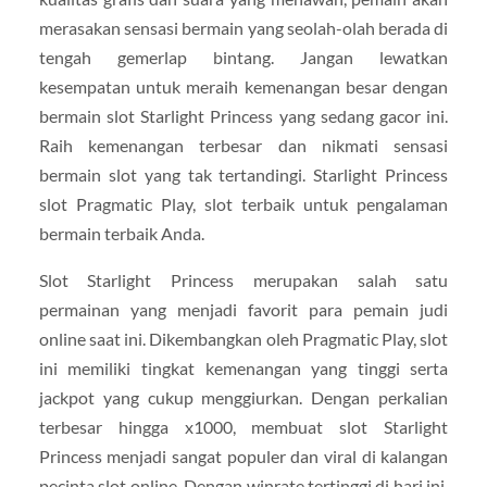
merasakan sensasi bermain yang seolah-olah berada di
tengah gemerlap bintang. Jangan lewatkan
kesempatan untuk meraih kemenangan besar dengan
bermain slot Starlight Princess yang sedang gacor ini.
Raih kemenangan terbesar dan nikmati sensasi
bermain slot yang tak tertandingi. Starlight Princess
slot Pragmatic Play, slot terbaik untuk pengalaman
bermain terbaik Anda.
Slot Starlight Princess merupakan salah satu
permainan yang menjadi favorit para pemain judi
online saat ini. Dikembangkan oleh Pragmatic Play, slot
ini memiliki tingkat kemenangan yang tinggi serta
jackpot yang cukup menggiurkan. Dengan perkalian
terbesar hingga x1000, membuat slot Starlight
Princess menjadi sangat populer dan viral di kalangan
pecinta slot online. Dengan winrate tertinggi di hari ini,