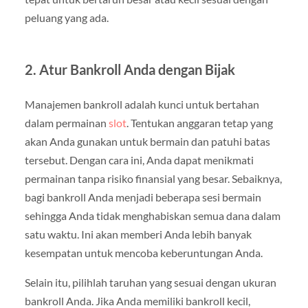
peluang yang ada.
2. Atur Bankroll Anda dengan Bijak
Manajemen bankroll adalah kunci untuk bertahan
dalam permainan
slot
. Tentukan anggaran tetap yang
akan Anda gunakan untuk bermain dan patuhi batas
tersebut. Dengan cara ini, Anda dapat menikmati
permainan tanpa risiko finansial yang besar. Sebaiknya,
bagi bankroll Anda menjadi beberapa sesi bermain
sehingga Anda tidak menghabiskan semua dana dalam
satu waktu. Ini akan memberi Anda lebih banyak
kesempatan untuk mencoba keberuntungan Anda.
Selain itu, pilihlah taruhan yang sesuai dengan ukuran
bankroll Anda. Jika Anda memiliki bankroll kecil,