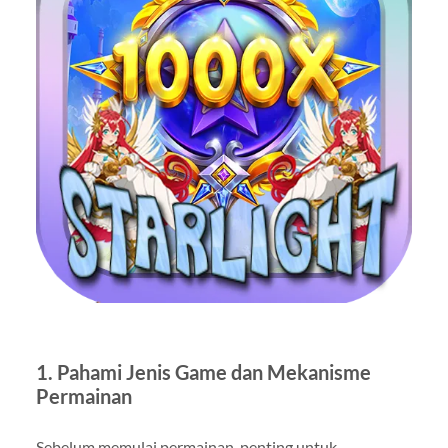
1. Pahami Jenis Game dan Mekanisme
Permainan
Sebelum memulai permainan, penting untuk