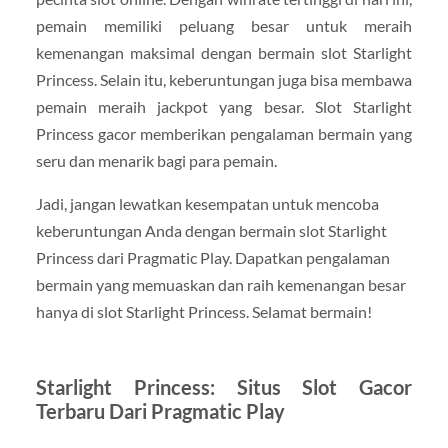
pemain memiliki peluang besar untuk meraih
kemenangan maksimal dengan bermain slot Starlight
Princess. Selain itu, keberuntungan juga bisa membawa
pemain meraih jackpot yang besar. Slot Starlight
Princess gacor memberikan pengalaman bermain yang
seru dan menarik bagi para pemain.
Jadi, jangan lewatkan kesempatan untuk mencoba
keberuntungan Anda dengan bermain slot Starlight
Princess dari Pragmatic Play. Dapatkan pengalaman
bermain yang memuaskan dan raih kemenangan besar
hanya di slot Starlight Princess. Selamat bermain!
Starlight Princess: Situs Slot Gacor
Terbaru Dari Pragmatic Play