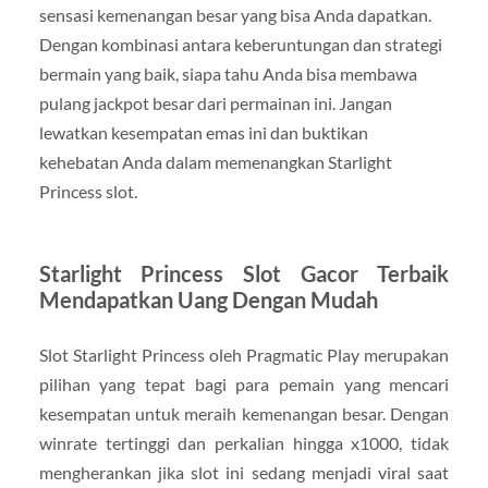
sensasi kemenangan besar yang bisa Anda dapatkan.
Dengan kombinasi antara keberuntungan dan strategi
bermain yang baik, siapa tahu Anda bisa membawa
pulang jackpot besar dari permainan ini. Jangan
lewatkan kesempatan emas ini dan buktikan
kehebatan Anda dalam memenangkan Starlight
Princess slot.
Starlight Princess Slot Gacor Terbaik
Mendapatkan Uang Dengan Mudah
Slot Starlight Princess oleh Pragmatic Play merupakan
pilihan yang tepat bagi para pemain yang mencari
kesempatan untuk meraih kemenangan besar. Dengan
winrate tertinggi dan perkalian hingga x1000, tidak
mengherankan jika slot ini sedang menjadi viral saat