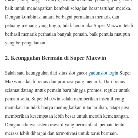
baik untuk mendapatkan kembali sebagian besar taruhan mereka.
Dengan kombinasi antara berbagai permainan menarik dan
peluang menang yang tinggi, tidak heran jika Super Maxwin telah
berhasil menarik perhatian banyak pemain, baik pemula maupun
yang berpengalaman.
2. Keunggulan Bermain di Super Maxwin
Salah satu keunggulan dari situs slot gacor
gadunslot login
Super
Maxwin adalah bonus dan promosi yang menarik. Dari bonus
selamat datang untuk pemain baru hingga promosi reguler untuk
pemain setia, Super Maxwin selalu memberikan insentif yang
memikat. Ini tidak hanya meningkatkan nilai taruhan, tetapi juga
memberikan kesempatan lebih besar untuk meraih kemenangan.
Dengan adanya sistem reward yang bermanfaat, pemain tentu
merasa lebih dihargai dan termotivasi untuk terus bermain.