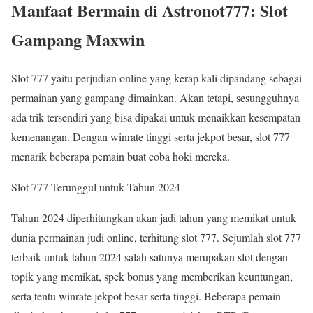
Manfaat Bermain di Astronot777: Slot
Gampang Maxwin
Slot 777 yaitu perjudian online yang kerap kali dipandang sebagai
permainan yang gampang dimainkan. Akan tetapi, sesungguhnya
ada trik tersendiri yang bisa dipakai untuk menaikkan kesempatan
kemenangan. Dengan winrate tinggi serta jekpot besar, slot 777
menarik beberapa pemain buat coba hoki mereka.
Slot 777 Terunggul untuk Tahun 2024
Tahun 2024 diperhitungkan akan jadi tahun yang memikat untuk
dunia permainan judi online, terhitung slot 777. Sejumlah slot 777
terbaik untuk tahun 2024 salah satunya merupakan slot dengan
topik yang memikat, spek bonus yang memberikan keuntungan,
serta tentu winrate jekpot besar serta tinggi. Beberapa pemain