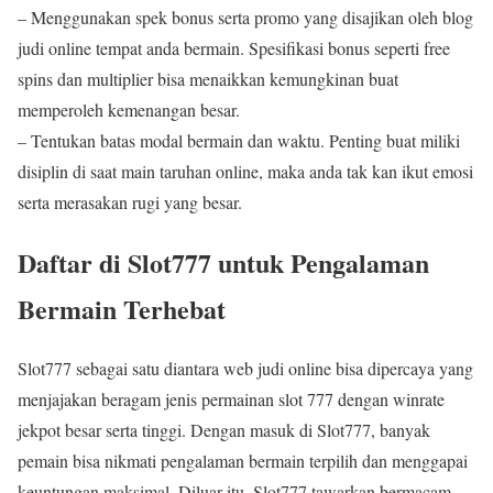
– Menggunakan spek bonus serta promo yang disajikan oleh blog
judi online tempat anda bermain. Spesifikasi bonus seperti free
spins dan multiplier bisa menaikkan kemungkinan buat
memperoleh kemenangan besar.
– Tentukan batas modal bermain dan waktu. Penting buat miliki
disiplin di saat main taruhan online, maka anda tak kan ikut emosi
serta merasakan rugi yang besar.
Daftar di Slot777 untuk Pengalaman
Bermain Terhebat
Slot777 sebagai satu diantara web judi online bisa dipercaya yang
menjajakan beragam jenis permainan slot 777 dengan winrate
jekpot besar serta tinggi. Dengan masuk di Slot777, banyak
pemain bisa nikmati pengalaman bermain terpilih dan menggapai
keuntungan maksimal. Diluar itu, Slot777 tawarkan bermacam