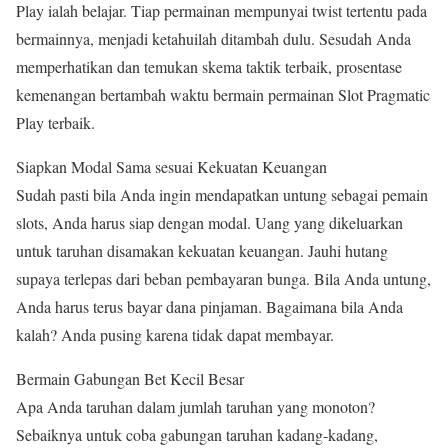
Play ialah belajar. Tiap permainan mempunyai twist tertentu pada
bermainnya, menjadi ketahuilah ditambah dulu. Sesudah Anda
memperhatikan dan temukan skema taktik terbaik, prosentase
kemenangan bertambah waktu bermain permainan Slot Pragmatic
Play terbaik.
Siapkan Modal Sama sesuai Kekuatan Keuangan
Sudah pasti bila Anda ingin mendapatkan untung sebagai pemain
slots, Anda harus siap dengan modal. Uang yang dikeluarkan
untuk taruhan disamakan kekuatan keuangan. Jauhi hutang
supaya terlepas dari beban pembayaran bunga. Bila Anda untung,
Anda harus terus bayar dana pinjaman. Bagaimana bila Anda
kalah? Anda pusing karena tidak dapat membayar.
Bermain Gabungan Bet Kecil Besar
Apa Anda taruhan dalam jumlah taruhan yang monoton?
Sebaiknya untuk coba gabungan taruhan kadang-kadang,