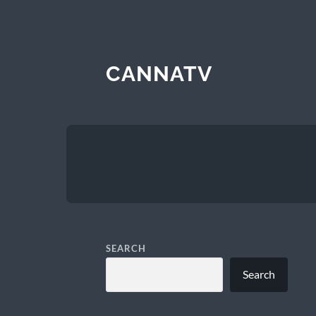
CANNATV
SEARCH
Search