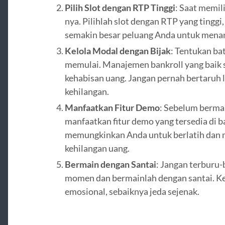
Pilih Slot dengan RTP Tinggi
: Saat memil
nya. Pilihlah slot dengan RTP yang tinggi
semakin besar peluang Anda untuk menan
Kelola Modal dengan Bijak
: Tentukan ba
memulai. Manajemen bankroll yang baik s
kehabisan uang. Jangan pernah bertaruh 
kehilangan.
Manfaatkan Fitur Demo
: Sebelum berma
manfaatkan fitur demo yang tersedia di b
memungkinkan Anda untuk berlatih dan 
kehilangan uang.
Bermain dengan Santai
: Jangan terburu-
momen dan bermainlah dengan santai. Ke
emosional, sebaiknya jeda sejenak.