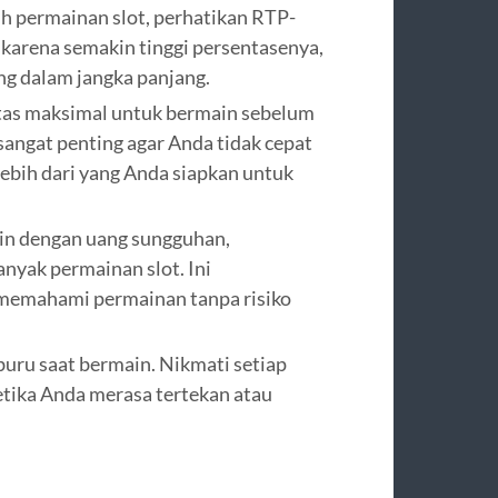
ih permainan slot, perhatikan RTP-
, karena semakin tinggi persentasenya,
g dalam jangka panjang.
tas maksimal untuk bermain sebelum
angat penting agar Anda tidak cepat
lebih dari yang Anda siapkan untuk
in dengan uang sungguhan,
anyak permainan slot. Ini
memahami permainan tanpa risiko
buru saat bermain. Nikmati setiap
tika Anda merasa tertekan atau