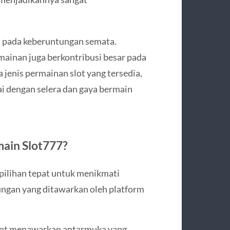
s pada keberuntungan semata.
mainan juga berkontribusi besar pada
enis permainan slot yang tersedia,
i dengan selera dan gaya bermain
ain Slot777?
pilihan tepat untuk menikmati
ungan yang ditawarkan oleh platform
lot menawarkan antarmuka yang