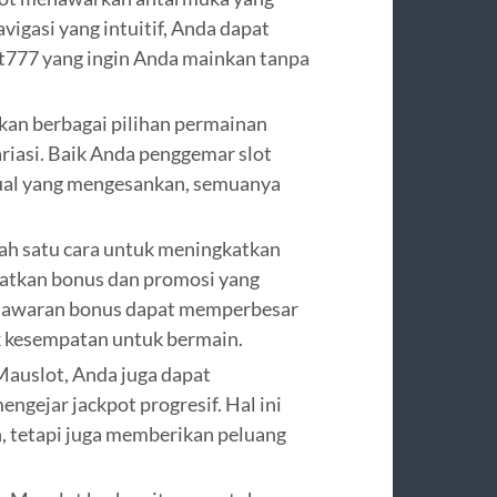
gasi yang intuitif, Anda dapat
777 yang ingin Anda mainkan tanpa
kan berbagai pilihan permainan
riasi. Baik Anda penggemar slot
sual yang mengesankan, semuanya
lah satu cara untuk meningkatkan
atkan bonus dan promosi yang
enawaran bonus dapat memperbesar
k kesempatan untuk bermain.
Mauslot, Anda juga dapat
ngejar jackpot progresif. Hal ini
 tetapi juga memberikan peluang