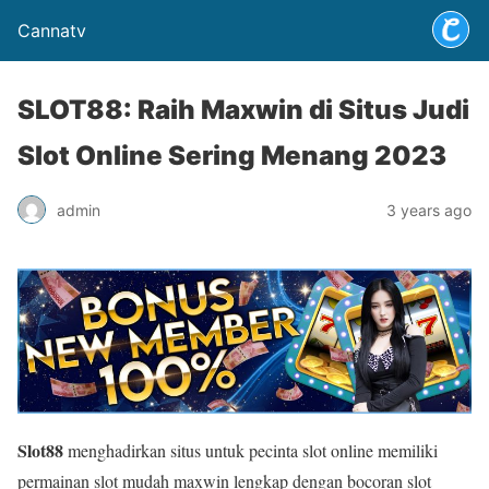
Cannatv
SLOT88: Raih Maxwin di Situs Judi
Slot Online Sering Menang 2023
admin
3 years ago
Slot88
menghadirkan situs untuk pecinta slot online memiliki
permainan slot mudah maxwin lengkap dengan bocoran slot