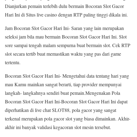
Dianjurkan pemain terlebih dulu bermain Bocoran Slot Gacor
Hari Ini di Situs live casino dengan RTP paling tinggi dikala ini.
Jam Bocoran Slot Gacor Hari Ini- Saran yang lain merupakan
seleksi jam bila mau bermain Bocoran Slot Gacor Hari Ini. Slot
sore sampai tengah malam sempurna buat bermain slot. Cek RTP
slot secara tertib buat memastikan waktu yang pas dari game
tertentu.
Bocoran Slot Gacor Hari Ini- Mengetahui data tentang hari yang
mau Kamu mainkan sangat berarti, tiap provider mempunyai
langkah- langkahnya sendiri buat pemain.Mengenakan Pola
Bocoran Slot Gacor Hari Ini-Bocoran Slot Gacor Hari Ini dapat
diperhatikan di live chat SLOT88, pola gacor yang sangat
terkenal merupakan pola gacor slot yang biasa dimainkan. Akhir-
akhir ini banyak validasi kegacoran slot mesin tersebut.