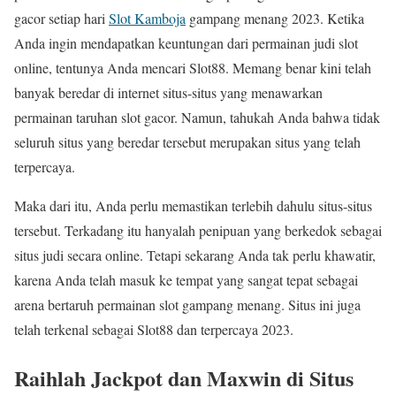
gacor setiap hari
Slot Kamboja
gampang menang 2023. Ketika
Anda ingin mendapatkan keuntungan dari permainan judi slot
online, tentunya Anda mencari Slot88. Memang benar kini telah
banyak beredar di internet situs-situs yang menawarkan
permainan taruhan slot gacor. Namun, tahukah Anda bahwa tidak
seluruh situs yang beredar tersebut merupakan situs yang telah
terpercaya.
Maka dari itu, Anda perlu memastikan terlebih dahulu situs-situs
tersebut. Terkadang itu hanyalah penipuan yang berkedok sebagai
situs judi secara online. Tetapi sekarang Anda tak perlu khawatir,
karena Anda telah masuk ke tempat yang sangat tepat sebagai
arena bertaruh permainan slot gampang menang. Situs ini juga
telah terkenal sebagai Slot88 dan terpercaya 2023.
Raihlah Jackpot dan Maxwin di Situs