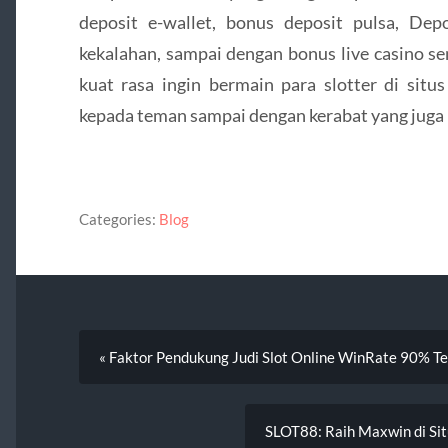
deposit e-wallet, bonus deposit pulsa, Dep
kekalahan, sampai dengan bonus live casino s
kuat rasa ingin bermain para slotter di situ
kepada teman sampai dengan kerabat yang juga
Categories:
Blog
« Faktor Pendukung Judi Slot Online WinRate 90% T
SLOT88: Raih Maxwin di Sit