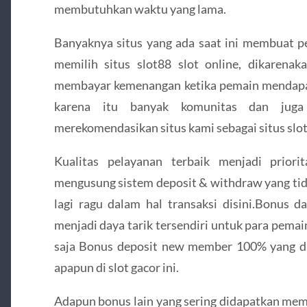
membutuhkan waktu yang lama.
Banyaknya situs yang ada saat ini membuat pe
memilih situs slot88 slot online, dikarenak
membayar kemenangan ketika pemain mendapa
karena itu banyak komunitas dan juga
merekomendasikan situs kami sebagai situs slot
Kualitas pelayanan terbaik menjadi prior
mengusung sistem deposit & withdraw yang tida
lagi ragu dalam hal transaksi disini.Bonus d
menjadi daya tarik tersendiri untuk para pemain 
saja Bonus deposit new member 100% yang di
apapun di slot gacor ini.
Adapun bonus lain yang sering didapatkan mem