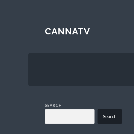
CANNATV
SEARCH
Search