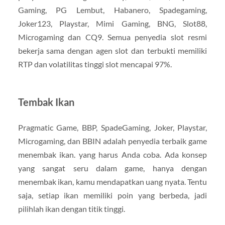
Gaming, PG Lembut, Habanero, Spadegaming,
Joker123, Playstar, Mimi Gaming, BNG, Slot88,
Microgaming dan CQ9. Semua penyedia slot resmi
bekerja sama dengan agen slot dan terbukti memiliki
RTP dan volatilitas tinggi slot mencapai 97%.
Tembak Ikan
Pragmatic Game, BBP, SpadeGaming, Joker, Playstar,
Microgaming, dan BBIN adalah penyedia terbaik game
menembak ikan. yang harus Anda coba. Ada konsep
yang sangat seru dalam game, hanya dengan
menembak ikan, kamu mendapatkan uang nyata. Tentu
saja, setiap ikan memiliki poin yang berbeda, jadi
pilihlah ikan dengan titik tinggi.