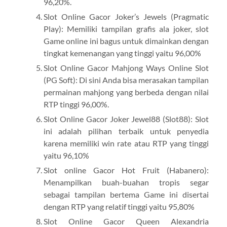
96,20%.
Slot Online Gacor Joker’s Jewels (Pragmatic
Play): Memiliki tampilan grafis ala joker, slot
Game online ini bagus untuk dimainkan dengan
tingkat kemenangan yang tinggi yaitu 96,00%
Slot Online Gacor Mahjong Ways Online Slot
(PG Soft): Di sini Anda bisa merasakan tampilan
permainan mahjong yang berbeda dengan nilai
RTP tinggi 96,00%.
Slot Online Gacor Joker Jewel88 (Slot88): Slot
ini adalah pilihan terbaik untuk penyedia
karena memiliki win rate atau RTP yang tinggi
yaitu 96,10%
Slot online Gacor Hot Fruit (Habanero):
Menampilkan buah-buahan tropis segar
sebagai tampilan bertema Game ini disertai
dengan RTP yang relatif tinggi yaitu 95,80%
Slot Online Gacor Queen Alexandria