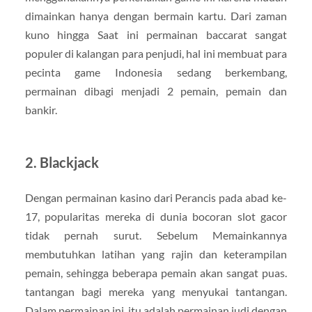
dimainkan hanya dengan bermain kartu. Dari zaman
kuno hingga Saat ini permainan baccarat sangat
populer di kalangan para penjudi, hal ini membuat para
pecinta game Indonesia sedang berkembang,
permainan dibagi menjadi 2 pemain, pemain dan
bankir.
2. Blackjack
Dengan permainan kasino dari Perancis pada abad ke-
17, popularitas mereka di dunia bocoran slot gacor
tidak pernah surut. Sebelum Memainkannya
membutuhkan latihan yang rajin dan keterampilan
pemain, sehingga beberapa pemain akan sangat puas.
tantangan bagi mereka yang menyukai tantangan.
Dalam permainan ini, itu adalah permainan judi dengan