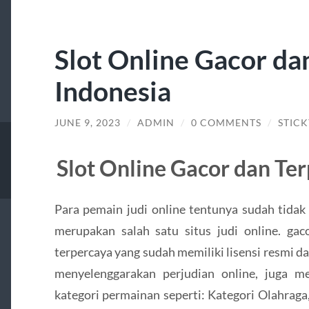
Slot Online Gacor da
Indonesia
JUNE 9, 2023
/
ADMIN
/
0 COMMENTS
/
STICK
Slot Online Gacor dan Ter
Para pemain judi online tentunya sudah tidak 
merupakan salah satu situs judi online. gac
terpercaya yang sudah memiliki lisensi resmi d
menyelenggarakan perjudian online, juga 
kategori permainan seperti: Kategori Olahraga