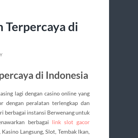
n Terpercaya di
Y
percaya di Indonesia
asing lagi dengan casino online yang
or dengan peralatan terlengkap dan
ari berbagai instansi Berwenang untuk
menawarkan berbagai
link slot gacor
, Kasino Langsung, Slot, Tembak Ikan,