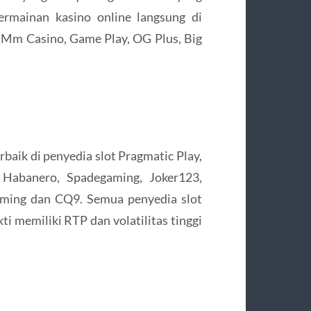
rmainan kasino online langsung di
, Mm Casino, Game Play, OG Plus, Big
baik di penyedia slot Pragmatic Play,
Habanero, Spadegaming, Joker123,
aming dan CQ9. Semua penyedia slot
ti memiliki RTP dan volatilitas tinggi