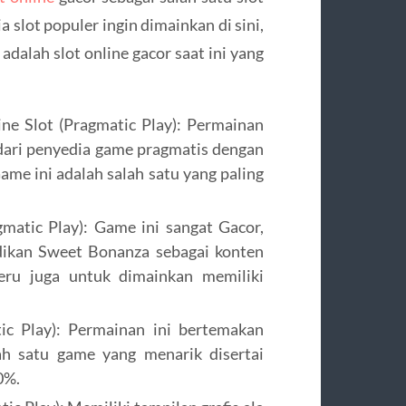
 slot populer ingin dimainkan di sini,
dalah slot online gacor saat ini yang
ne Slot (Pragmatic Play): Permainan
dari penyedia game pragmatis dengan
ame ini adalah salah satu yang paling
matic Play): Game ini sangat Gacor,
dikan Sweet Bonanza sebagai konten
eru juga untuk dimainkan memiliki
c Play): Permainan ini bertemakan
ah satu game yang menarik disertai
0%.