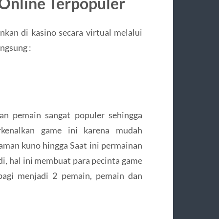
Online Terpopuler
kan di kasino secara virtual melalui
ngsung :
an pemain sangat populer sehingga
kenalkan game ini karena mudah
aman kuno hingga Saat ini permainan
di, hal ini membuat para pecinta game
bagi menjadi 2 pemain, pemain dan