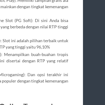
ic Play): Memiliki tampilan grafis ala
 dimainkan dengan tingkat kemenangan
 Slot (PG Soft): Di sini Anda bisa
ang berbeda dengan nilai RTP tinggi
 Slot ini adalah pilihan terbaik untuk
TP yang tinggi yaitu 96,10%
o): Menampilkan buah-buahan tropis
ni disertai dengan RTP yang relatif
icrogaming): Dan opsi terakhir ini
a populer dengan tingkat kemenangan