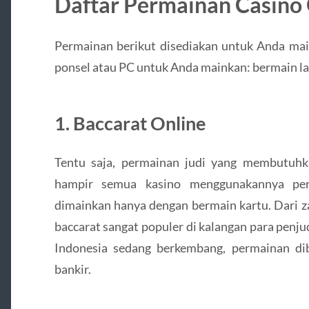
Daftar Permainan Casino 
Permainan berikut disediakan untuk Anda main
ponsel atau PC untuk Anda mainkan: bermain la
1. Baccarat Online
Tentu saja, permainan judi yang membutuhk
hampir semua kasino menggunakannya per
dimainkan hanya dengan bermain kartu. Dari z
baccarat sangat populer di kalangan para penju
Indonesia sedang berkembang, permainan di
bankir.