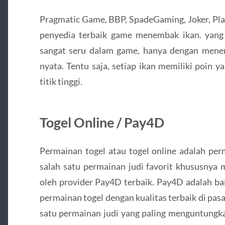
Pragmatic Game, BBP, SpadeGaming, Joker, Pla
penyedia terbaik game menembak ikan. yang
sangat seru dalam game, hanya dengan men
nyata. Tentu saja, setiap ikan memiliki poin y
titik tinggi.
Togel Online / Pay4D
Permainan togel atau togel online adalah pe
salah satu permainan judi favorit khususnya 
oleh provider Pay4D terbaik. Pay4D adalah ba
permainan togel dengan kualitas terbaik di pas
satu permainan judi yang paling menguntungka