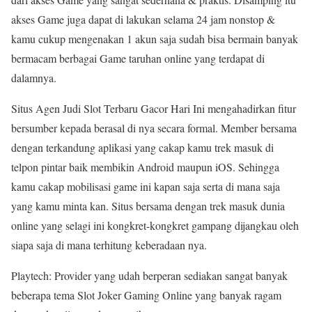
akses Game juga dapat di lakukan selama 24 jam nonstop &
kamu cukup mengenakan 1 akun saja sudah bisa bermain banyak
bermacam berbagai Game taruhan online yang terdapat di
dalamnya.
Situs Agen Judi Slot Terbaru Gacor Hari Ini mengahadirkan fitur
bersumber kepada berasal di nya secara formal. Member bersama
dengan terkandung aplikasi yang cakap kamu trek masuk di
telpon pintar baik membikin Android maupun iOS. Sehingga
kamu cakap mobilisasi game ini kapan saja serta di mana saja
yang kamu minta kan. Situs bersama dengan trek masuk dunia
online yang selagi ini kongkret-kongkret gampang dijangkau oleh
siapa saja di mana terhitung keberadaan nya.
Playtech: Provider yang udah berperan sediakan sangat banyak
beberapa tema Slot Joker Gaming Online yang banyak ragam