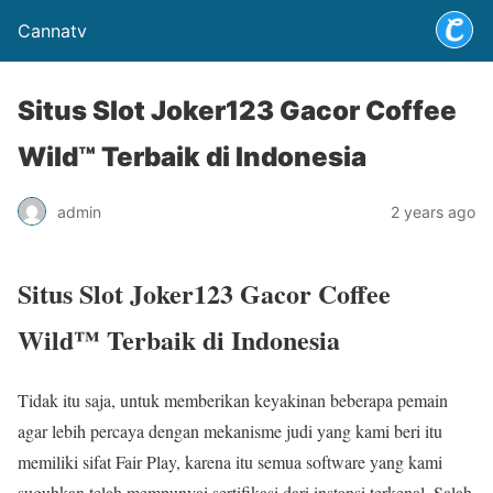
Cannatv
Situs Slot Joker123 Gacor Coffee
Wild™ Terbaik di Indonesia
admin
2 years ago
Situs Slot Joker123 Gacor Coffee
Wild™ Terbaik di Indonesia
Tidak itu saja, untuk memberikan keyakinan beberapa pemain
agar lebih percaya dengan mekanisme judi yang kami beri itu
memiliki sifat Fair Play, karena itu semua software yang kami
suguhkan telah mempunyai sertifikasi dari instansi terkenal. Salah