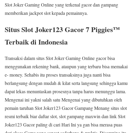
Slot Joker Gaming Online yang terkenal gacor dan gampang
memberikan jackpot slot kepada pemainnya.
Situs Slot Joker123 Gacor 7 Piggies™
Terbaik di Indonesia
Transaksi dalam situs Slot Joker Gaming Online gacor bisa
menggunakan rekening bank, ataupun yang terbaru bisa memakai
e- money. Sehabis itu proses transaksinya juga nanti bisa
berlangsung dengan mudah & kilat serta langsung sehingga kamu
dapat lekas menuntaskan prosesnya tanpa harus menunggu lama.
Mengenai ini yakni salah satu Mengenai yang dibutuhkan oleh
pemain taruhan Slot Joker123 Gacor Gampang Menang situs slot
resmi terbaik biar daftar slot, slot gampang maxwin dan link Slot
Joker123 Gacor paling di cari Hari Ini ya gan bisa merasa puas
dari akses Game yang sangat sederhana & praktis. Disamping itu