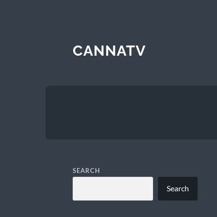
CANNATV
SEARCH
Search