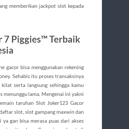
ang memberikan jackpot slot kepada
r 7 Piggies™ Terbaik
esia
ine gacor bisa menggunakan rekening
ney. Sehabis itu proses transaksinya
kilat serta langsung sehingga kamu
s menunggu lama. Mengenai ini yakni
pemain taruhan Slot Joker123 Gacor
daftar slot, slot gampang maxwin dan
ni ya gan bisa merasa puas dari akses