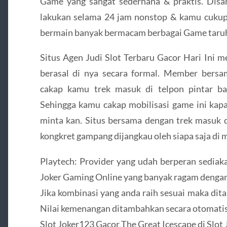
Game yang sangat sederhana & praktis. Disa
lakukan selama 24 jam nonstop & kamu cukup
bermain banyak bermacam berbagai Game taruha
Situs Agen Judi Slot Terbaru Gacor Hari Ini 
berasal di nya secara formal. Member bersa
cakap kamu trek masuk di telpon pintar b
Sehingga kamu cakap mobilisasi game ini kapa
minta kan. Situs bersama dengan trek masuk du
kongkret gampang dijangkau oleh siapa saja di 
Playtech: Provider yang udah berperan sediak
Joker Gaming Online yang banyak ragam dengan
Jika kombinasi yang anda raih sesuai maka dit
Nilai kemenangan ditambahkan secara otomatis 
Slot Joker123 Gacor The Great Icescape di Slot