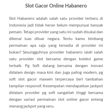
Slot Gacor Online Habanero
Slot Habanero adalah salah satu provider terbaru di
Indonesia jadi tidak heran belum mempunyai banyak
pemain. Tetapi provider yang satu ini sudah disukai dan
dikenal luas diluar negara. Tentu kamu bimbang
permainan apa saja yang tersedia di provider ini
bukan? Sesungguhnya provider habanero ialah salah
satu provider slot bersama dengan koleksi game
terbaik. Pg Soft datang bersama dengan inovasi
didalam design masa kini dan juga paling modern, pg
soft slot gacor maxwin terpercaya beri tambahan
tampilan responsif. Kesempatan mendapatkan jackpot
didalam provider pg soft sangatlah tinggi bersama
dengan variasi permainan slot online gacor enteng
menang jackpot yang seru.