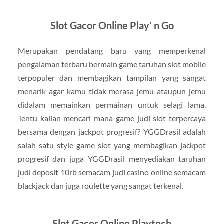
Slot Gacor Online Play’ n Go
Merupakan pendatang baru yang memperkenal
pengalaman terbaru bermain game taruhan slot mobile
terpopuler dan membagikan tampilan yang sangat
menarik agar kamu tidak merasa jemu ataupun jemu
didalam memainkan permainan untuk selagi lama.
Tentu kalian mencari mana game judi slot terpercaya
bersama dengan jackpot progresif? YGGDrasil adalah
salah satu style game slot yang membagikan jackpot
progresif dan juga YGGDrasil menyediakan taruhan
judi deposit 10rb semacam judi casino online semacam
blackjack dan juga roulette yang sangat terkenal.
Slot Gacor Online Playtech