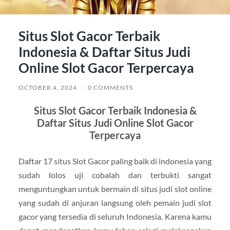
Situs Slot Gacor Terbaik
Indonesia & Daftar Situs Judi
Online Slot Gacor Terpercaya
OCTOBER 4, 2024
/
0 COMMENTS
Situs Slot Gacor Terbaik Indonesia &
Daftar Situs Judi Online Slot Gacor
Terpercaya
Daftar 17 situs Slot Gacor paling baik di indonesia yang
sudah lolos uji cobalah dan terbukti sangat
menguntungkan untuk bermain di situs judi slot online
yang sudah di anjuran langsung oleh pemain judi slot
gacor yang tersedia di seluruh Indonesia. Karena kamu