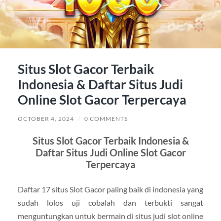
Situs Slot Gacor Terbaik
Indonesia & Daftar Situs Judi
Online Slot Gacor Terpercaya
OCTOBER 4, 2024
/
0 COMMENTS
Situs Slot Gacor Terbaik Indonesia &
Daftar Situs Judi Online Slot Gacor
Terpercaya
Daftar 17 situs Slot Gacor paling baik di indonesia yang
sudah lolos uji cobalah dan terbukti sangat
menguntungkan untuk bermain di situs judi slot online