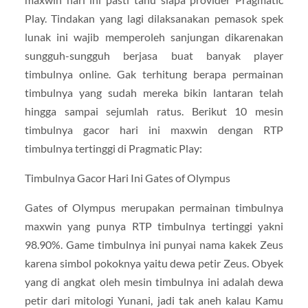
Play. Tindakan yang lagi dilaksanakan pemasok spek
lunak ini wajib memperoleh sanjungan dikarenakan
sungguh-sungguh berjasa buat banyak player
timbulnya online. Gak terhitung berapa permainan
timbulnya yang sudah mereka bikin lantaran telah
hingga sampai sejumlah ratus. Berikut 10 mesin
timbulnya gacor hari ini maxwin dengan RTP
timbulnya tertinggi di Pragmatic Play:
Timbulnya Gacor Hari Ini Gates of Olympus
Gates of Olympus merupakan permainan timbulnya
maxwin yang punya RTP timbulnya tertinggi yakni
98.90%. Game timbulnya ini punyai nama kakek Zeus
karena simbol pokoknya yaitu dewa petir Zeus. Obyek
yang di angkat oleh mesin timbulnya ini adalah dewa
petir dari mitologi Yunani, jadi tak aneh kalau Kamu