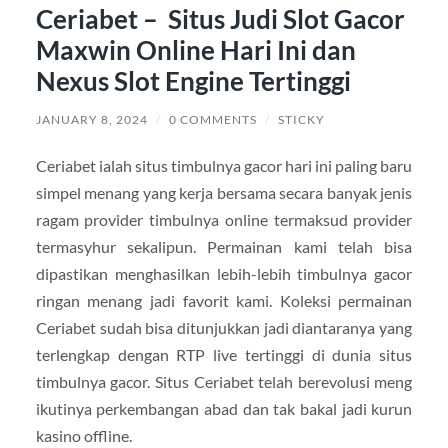
Ceriabet – Situs Judi Slot Gacor
Maxwin Online Hari Ini dan
Nexus Slot Engine Tertinggi
JANUARY 8, 2024
/
0 COMMENTS
/
STICKY
Ceriabet ialah situs timbulnya gacor hari ini paling baru
simpel menang yang kerja bersama secara banyak jenis
ragam provider timbulnya online termaksud provider
termasyhur sekalipun. Permainan kami telah bisa
dipastikan menghasilkan lebih-lebih timbulnya gacor
ringan menang jadi favorit kami. Koleksi permainan
Ceriabet sudah bisa ditunjukkan jadi diantaranya yang
terlengkap dengan RTP live tertinggi di dunia situs
timbulnya gacor. Situs Ceriabet telah berevolusi meng
ikutinya perkembangan abad dan tak bakal jadi kurun
kasino offline.