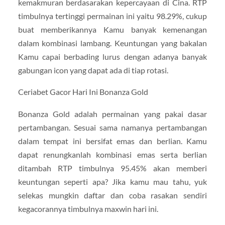
kemakmuran berdasarakan kepercayaan di Cina. RTP
timbulnya tertinggi permainan ini yaitu 98.29%, cukup
buat memberikannya Kamu banyak kemenangan
dalam kombinasi lambang. Keuntungan yang bakalan
Kamu capai berbading lurus dengan adanya banyak
gabungan icon yang dapat ada di tiap rotasi.
Ceriabet Gacor Hari Ini Bonanza Gold
Bonanza Gold adalah permainan yang pakai dasar
pertambangan. Sesuai sama namanya pertambangan
dalam tempat ini bersifat emas dan berlian. Kamu
dapat renungkanlah kombinasi emas serta berlian
ditambah RTP timbulnya 95.45% akan memberi
keuntungan seperti apa? Jika kamu mau tahu, yuk
selekas mungkin daftar dan coba rasakan sendiri
kegacorannya timbulnya maxwin hari ini.