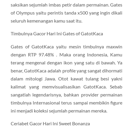
saksikan sejumlah imbas petir dalam permainan. Gates
of Olympus yaitu perintis tanda x500 yang ingin dikali
seluruh kemenangan kamu saat itu.
Timbulnya Gacor Hari Ini Gates of GatotKaca
Gates of GatotKaca yaitu mesin timbulnya maxwin
dengan RTP 97.48% . Maka orang Indonesia, Kamu
terang mengenal dengan ikon yang satu di bawah. Ya
benar, GatotKaca adalah profile yang sangat dihormati
dalam mitologi Jawa. Otot kawat tulang besi yakni
kalimat yang memvisualisasikan GatotKaca. Sebab
sangatlah legendarisnya, bahkan provider permainan
timbulnya Internasional terus sampai membikin figure
ini menjadi koleksi sejumlah permainan mereka.
Ceriabet Gacor Hari Ini Sweet Bonanza