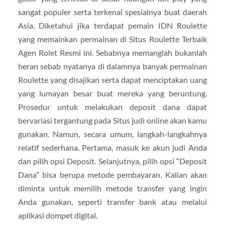
sangat populer serta terkenal spesialnya buat daerah
Asia. Diketahui jika terdapat pemain IDN Roulette
yang memainkan permainan di Situs Roulette Terbaik
Agen Rolet Resmi ini. Sebabnya memanglah bukanlah
heran sebab nyatanya di dalamnya banyak permainan
Roulette yang disajikan serta dapat menciptakan uang
yang lumayan besar buat mereka yang beruntung.
Prosedur untuk melakukan deposit dana dapat
bervariasi tergantung pada Situs judi online akan kamu
gunakan. Namun, secara umum, langkah-langkahnya
relatif sederhana. Pertama, masuk ke akun judi Anda
dan pilih opsi Deposit. Selanjutnya, pilih opsi “Deposit
Dana” bisa berupa metode pembayaran. Kalian akan
diminta untuk memilih metode transfer yang ingin
Anda gunakan, seperti transfer bank atau melalui
aplikasi dompet digital.