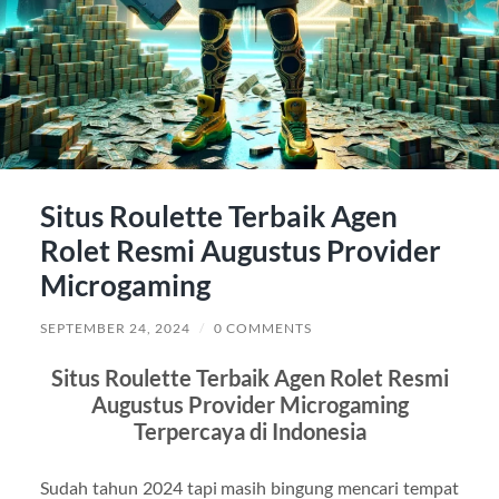
Situs Roulette Terbaik Agen
Rolet Resmi Augustus Provider
Microgaming
SEPTEMBER 24, 2024
/
0 COMMENTS
Situs Roulette Terbaik Agen Rolet Resmi
Augustus Provider Microgaming
Terpercaya di Indonesia
Sudah tahun 2024 tapi masih bingung mencari tempat