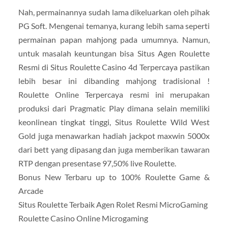
Nah, permainannya sudah lama dikeluarkan oleh pihak
PG Soft. Mengenai temanya, kurang lebih sama seperti
permainan papan mahjong pada umumnya. Namun,
untuk masalah keuntungan bisa Situs Agen Roulette
Resmi di Situs Roulette Casino 4d Terpercaya pastikan
lebih besar ini dibanding mahjong tradisional !
Roulette Online Terpercaya resmi ini merupakan
produksi dari Pragmatic Play dimana selain memiliki
keonlinean tingkat tinggi, Situs Roulette Wild West
Gold juga menawarkan hadiah jackpot maxwin 5000x
dari bett yang dipasang dan juga memberikan tawaran
RTP dengan presentase 97,50% live Roulette.
Bonus New Terbaru up to 100% Roulette Game &
Arcade
Situs Roulette Terbaik Agen Rolet Resmi MicroGaming
Roulette Casino Online Microgaming