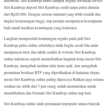
Indonesia. Slot Kamboja ambil dampak negatif tawarkan service
Slot Kamboja deposit Slot Kamboja credit tanpa pulsa dimulai
dari Rp20.000. Dengan setoran minimal yang lebih rendah dan
tingkat kemenangan tinggi, tiap pemain mempunyai kesempatan
baik untuk hasilkan keuntungan yang konsisten.
Langkah memperoleh keuntungan reguler pada judi Slot
Kamboja pulsa online sebetulnya tidak begitu susah bila anda
mempunyai trick dan taktik sendiri di website Slot Kamboja
online indonesia seperti memerhatikan langkah kerja mesin Slot
Kamboja, mengubah taruhan nilai turun naik, dan mengubah
permainan berdasar RTP yang diperlihatkan di halaman depan.
mesin Slot Kamboja online paling dipercaya Bahkan juga selama
setahun ini, lebih dari 5 juta orang sudah memutuskan untuk
mendaftarkan dan bermain Slot Kamboja online tiap hari.
Slot Kamboja online ialah permainan terpopuler antara banyak