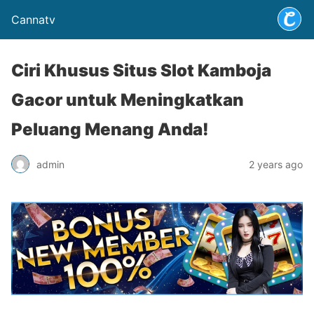
Cannatv
Ciri Khusus Situs Slot Kamboja
Gacor untuk Meningkatkan
Peluang Menang Anda!
admin
2 years ago