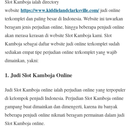
Slot Kamboja ialah directory
https://www.kiddielandclarksville.com/
website
judi online
terkomplet dan paling besar di Indonesia. Website ini tawarkan
beragam jenis perjudian online, hingga beberapa penjudi online
akan merasa kerasan di website Slot Kamboja kami. Slot
Kamboja sebagai daftar website judi online terkomplet sudah
sediakan empat tipe perjudian online terkomplet yang wajib
dimainkan, yakni:
1. Judi Slot Kamboja Online
Judi Slot Kamboja online ialah perjudian online yang terpopuler
di kelompok penjudi Indonesia. Perjudian Slot Kamboja online
gampang buat dimainkan dan dimengerti, karena itu banyak
beberapa penjudi online nikmati beragam permainan dalam judi
Slot Kamboja online.