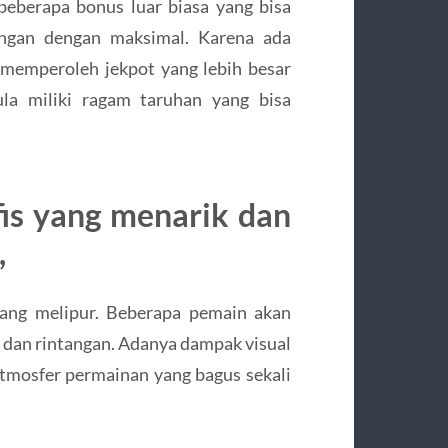
beberapa bonus luar biasa yang bisa
gan dengan maksimal. Karena ada
t memperoleh jekpot yang lebih besar
la miliki ragam taruhan yang bisa
is yang menarik dan
,
ang melipur. Beberapa pemain akan
k dan rintangan. Adanya dampak visual
mosfer permainan yang bagus sekali