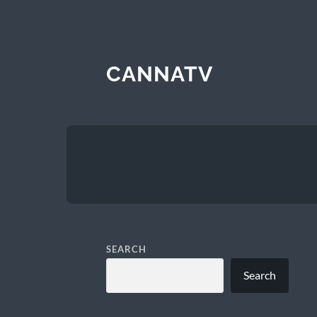
CANNATV
SEARCH
Search