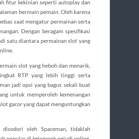
h fitur kekinian seperti autoplay dan
alaman bermain pemain. Oleh karena
h bebas saat mengatur permainan serta
angan. Dengan beragam spesifikasi
di satu diantara permainan slot yang
nline.
ermain slot yang heboh dan menarik,
ingkat RTP yang lebih tinggi serta
eman jadi opsi yang bagus sekali buat
eluang untuk memperoleh kemenangan
 slot gacor yang dapat menguntungkan
disodori oleh Spaceman, tidaklah
ah popular di kelompok pejudi online.