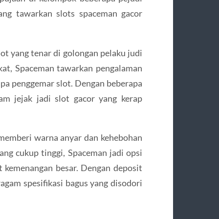
yang tawarkan slots spaceman gacor
ot yang tenar di golongan pelaku judi
ikat, Spaceman tawarkan pengalaman
apa penggemar slot. Dengan beberapa
m jejak jadi slot gacor yang kerap
 memberi warna anyar dan kehebohan
ang cukup tinggi, Spaceman jadi opsi
t kemenangan besar. Dengan deposit
ragam spesifikasi bagus yang disodori