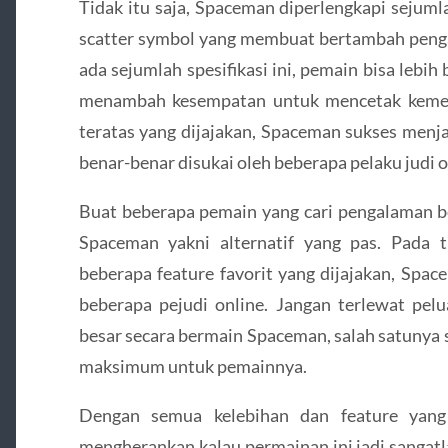
Tidak itu saja, Spaceman diperlengkapi sejumla
scatter symbol yang membuat bertambah peng
ada sejumlah spesifikasi ini, pemain bisa lebi
menambah kesempatan untuk mencetak kemen
teratas yang dijajakan, Spaceman sukses menja
benar-benar disukai oleh beberapa pelaku judi o
Buat beberapa pemain yang cari pengalaman b
Spaceman yakni alternatif yang pas. Pada t
beberapa feature favorit yang dijajakan, Spac
beberapa pejudi online. Jangan terlewat p
besar secara bermain Spaceman, salah satunya
maksimum untuk pemainnya.
Dengan semua kelebihan dan feature yang 
mengherankan kalau permainan ini jadi sangatl