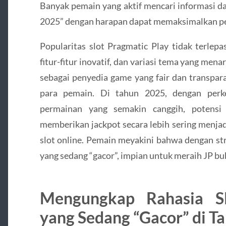
Banyak pemain yang aktif mencari informasi da
2025” dengan harapan dapat memaksimalkan pe
Popularitas slot Pragmatic Play tidak terlepa
fitur-fitur inovatif, dan variasi tema yang menar
sebagai penyedia game yang fair dan transpa
para pemain. Di tahun 2025, dengan perk
permainan yang semakin canggih, potensi
memberikan jackpot secara lebih sering menjad
slot online. Pemain meyakini bahwa dengan st
yang sedang “gacor”, impian untuk meraih JP bu
Mengungkap Rahasia Sl
yang Sedang “Gacor” di T