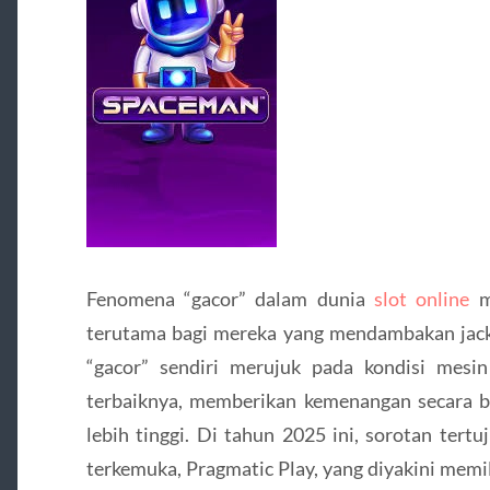
Fenomena “gacor” dalam dunia
slot online
me
terutama bagi mereka yang mendambakan jackp
“gacor” sendiri merujuk pada kondisi mesi
terbaiknya, memberikan kemenangan secara b
lebih tinggi. Di tahun 2025 ini, sorotan tert
terkemuka, Pragmatic Play, yang diyakini memil