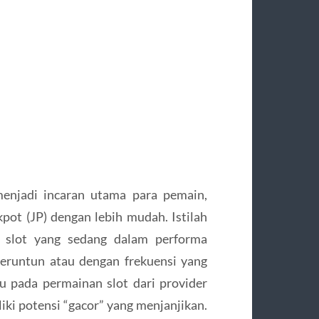
njadi incaran utama para pemain,
ot (JP) dengan lebih mudah. Istilah
n slot yang sedang dalam performa
eruntun atau dengan frekuensi yang
uju pada permainan slot dari provider
iki potensi “gacor” yang menjanjikan.