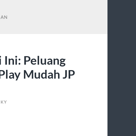
MAN
Ini: Peluang
 Play Mudah JP
CKY