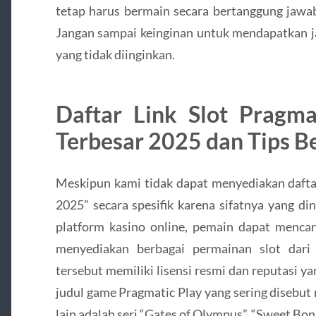
tetap harus bermain secara bertanggung jawa
Jangan sampai keinginan untuk mendapatkan ja
yang tidak diinginkan.
Daftar Link Slot Pragma
Terbesar 2025 dan Tips B
Meskipun kami tidak dapat menyediakan daftar
2025” secara spesifik karena sifatnya yang d
platform kasino online, pemain dapat mencar
menyediakan berbagai permainan slot dari 
tersebut memiliki lisensi resmi dan reputasi y
judul game Pragmatic Play yang sering disebut 
lain adalah seri “Gates of Olympus”, “Sweet Bona