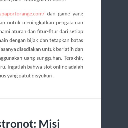
sspaportorange.com/
dan game yang
pkan untuk meningkatkan pengalaman
mi aturan dan fitur-fitur dari setiap
ain dengan bijak dan tetapkan batas
iasanya disediakan untuk berlatih dan
gunakan uang sungguhan. Terakhir,
ru. Ingatlah bahwa slot online adalah
s yang patut disyukuri.
tronot: Misi