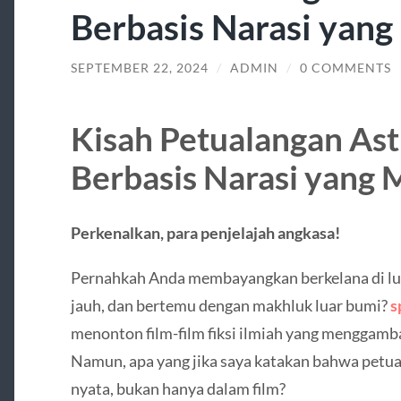
Berbasis Narasi yang
SEPTEMBER 22, 2024
/
ADMIN
/
0 COMMENTS
Kisah Petualangan Ast
Berbasis Narasi yang 
Perkenalkan, para penjelajah angkasa!
Pernahkah Anda membayangkan berkelana di lua
jauh, dan bertemu dengan makhluk luar bumi?
s
menonton film-film fiksi ilmiah yang menggamba
Namun, apa yang jika saya katakan bahwa petu
nyata, bukan hanya dalam film?