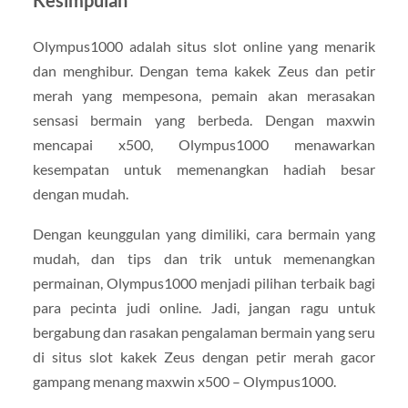
Kesimpulan
Olympus1000 adalah situs slot online yang menarik
dan menghibur. Dengan tema kakek Zeus dan petir
merah yang mempesona, pemain akan merasakan
sensasi bermain yang berbeda. Dengan maxwin
mencapai x500, Olympus1000 menawarkan
kesempatan untuk memenangkan hadiah besar
dengan mudah.
Dengan keunggulan yang dimiliki, cara bermain yang
mudah, dan tips dan trik untuk memenangkan
permainan, Olympus1000 menjadi pilihan terbaik bagi
para pecinta judi online. Jadi, jangan ragu untuk
bergabung dan rasakan pengalaman bermain yang seru
di situs slot kakek Zeus dengan petir merah gacor
gampang menang maxwin x500 – Olympus1000.