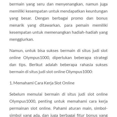
bermain yang seru dan menyenangkan, namun juga
memiliki kesempatan untuk mendapatkan keuntungan
yang besar. Dengan berbagai promo dan bonus
menarik yang ditawarkan, para pemain memiliki
kesempatan untuk memenangkan hadiah-hadiah yang
menggiurkan.
Namun, untuk bisa sukses bermain di situs judi slot
online Olympus1000, diperlukan beberapa strategi
dan tips. Berikut adalah beberapa rahasia sukses
bermain di situs judi slot online Olympus1000:
1. Memahami Cara Kerja Slot Online
Sebelum memulai bermain di situs judi slot online
Olympus1000, penting untuk memahami cara kerja
permainan slot online. Pahami aturan main, simbol-
simbol yang ada, dan juga berbagai fitur bonus yang