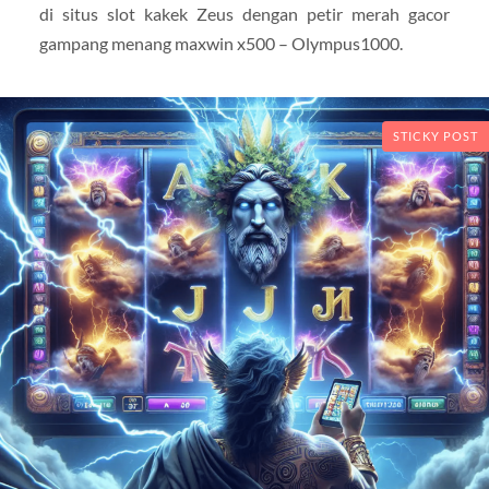
di situs slot kakek Zeus dengan petir merah gacor
gampang menang maxwin x500 – Olympus1000.
STICKY POST