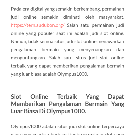
Pada era digital yang semakin berkembang, permainan
judi online semakin diminati oleh masyarakat.
https://tern.audubon.org/
Salah satu permainan judi
online yang populer saat ini adalah judi slot online.
Namun, tidak semua situs judi slot online menawarkan
pengalaman bermain yang menyenangkan dan
menguntungkan. Salah satu situs judi slot online
terbaik yang dapat memberikan pengalaman bermain
yang luar biasa adalah Olympus1000.
Slot Online Terbaik Yang Dapat
Memberikan Pengalaman Bermain Yang
Luar Biasa Di Olympus1000.
Olympus1000 adalah situs judi slot online terpercaya
yang menawarkan berbagai jenis permainan slot yang