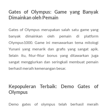
Gates of Olympus: Game yang Banyak
Dimainkan oleh Pemain
Gates of Olympus merupakan salah satu game yang
banyak dimainkan oleh pemain di platform
Olympus1000. Game ini menawarkan tema mitologi
Yunani yang menarik dan grafis yang sangat apik.
Selain itu, fitur-fitur bonus yang ditawarkan juga
sangat menggiurkan dan seringkali membuat pemain
berhasil meraih kemenangan besar.
Kepopuleran Terbaik: Demo Gates of
Olympus
Demo gates of olympus telah berhasil meraih