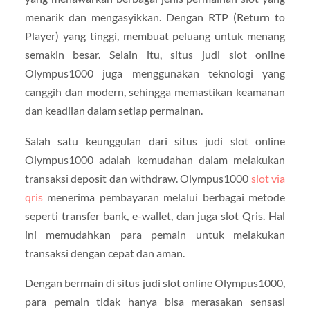
menarik dan mengasyikkan. Dengan RTP (Return to
Player) yang tinggi, membuat peluang untuk menang
semakin besar. Selain itu, situs judi slot online
Olympus1000 juga menggunakan teknologi yang
canggih dan modern, sehingga memastikan keamanan
dan keadilan dalam setiap permainan.
Salah satu keunggulan dari situs judi slot online
Olympus1000 adalah kemudahan dalam melakukan
transaksi deposit dan withdraw. Olympus1000
slot via
qris
menerima pembayaran melalui berbagai metode
seperti transfer bank, e-wallet, dan juga slot Qris. Hal
ini memudahkan para pemain untuk melakukan
transaksi dengan cepat dan aman.
Dengan bermain di situs judi slot online Olympus1000,
para pemain tidak hanya bisa merasakan sensasi