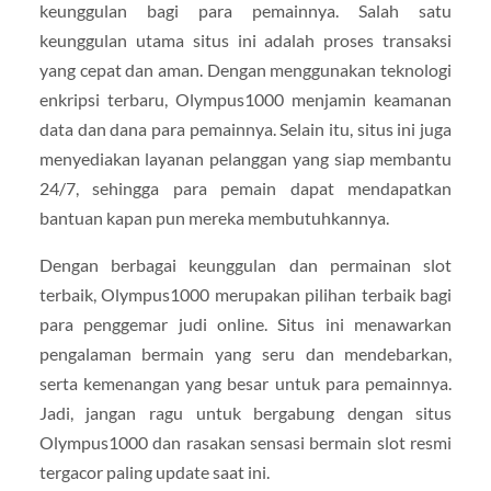
keunggulan bagi para pemainnya. Salah satu
keunggulan utama situs ini adalah proses transaksi
yang cepat dan aman. Dengan menggunakan teknologi
enkripsi terbaru, Olympus1000 menjamin keamanan
data dan dana para pemainnya. Selain itu, situs ini juga
menyediakan layanan pelanggan yang siap membantu
24/7, sehingga para pemain dapat mendapatkan
bantuan kapan pun mereka membutuhkannya.
Dengan berbagai keunggulan dan permainan slot
terbaik, Olympus1000 merupakan pilihan terbaik bagi
para penggemar judi online. Situs ini menawarkan
pengalaman bermain yang seru dan mendebarkan,
serta kemenangan yang besar untuk para pemainnya.
Jadi, jangan ragu untuk bergabung dengan situs
Olympus1000 dan rasakan sensasi bermain slot resmi
tergacor paling update saat ini.