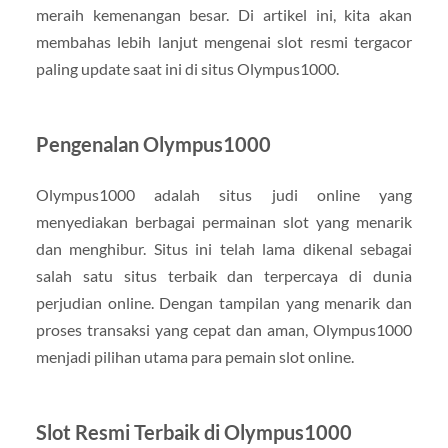
meraih kemenangan besar. Di artikel ini, kita akan
membahas lebih lanjut mengenai slot resmi tergacor
paling update saat ini di situs Olympus1000.
Pengenalan Olympus1000
Olympus1000 adalah situs judi online yang
menyediakan berbagai permainan slot yang menarik
dan menghibur. Situs ini telah lama dikenal sebagai
salah satu situs terbaik dan terpercaya di dunia
perjudian online. Dengan tampilan yang menarik dan
proses transaksi yang cepat dan aman, Olympus1000
menjadi pilihan utama para pemain slot online.
Slot Resmi Terbaik di Olympus1000