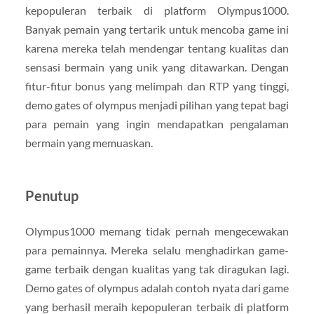
kepopuleran terbaik di platform Olympus1000.
Banyak pemain yang tertarik untuk mencoba game ini
karena mereka telah mendengar tentang kualitas dan
sensasi bermain yang unik yang ditawarkan. Dengan
fitur-fitur bonus yang melimpah dan RTP yang tinggi,
demo gates of olympus menjadi pilihan yang tepat bagi
para pemain yang ingin mendapatkan pengalaman
bermain yang memuaskan.
Penutup
Olympus1000 memang tidak pernah mengecewakan
para pemainnya. Mereka selalu menghadirkan game-
game terbaik dengan kualitas yang tak diragukan lagi.
Demo gates of olympus adalah contoh nyata dari game
yang berhasil meraih kepopuleran terbaik di platform