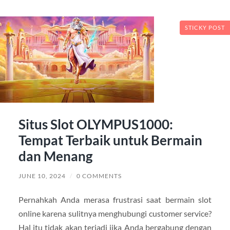
STICKY POST
Situs Slot OLYMPUS1000:
Tempat Terbaik untuk Bermain
dan Menang
JUNE 10, 2024
/
0 COMMENTS
Pernahkah Anda merasa frustrasi saat bermain slot
online karena sulitnya menghubungi customer service?
Hal itu tidak akan terjadi jika Anda bergabung dengan