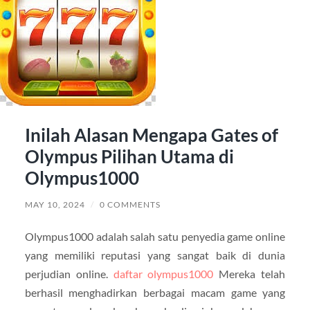
Inilah Alasan Mengapa Gates of
Olympus Pilihan Utama di
Olympus1000
MAY 10, 2024
/
0 COMMENTS
Olympus1000 adalah salah satu penyedia game online
yang memiliki reputasi yang sangat baik di dunia
perjudian online.
daftar olympus1000
Mereka telah
berhasil menghadirkan berbagai macam game yang