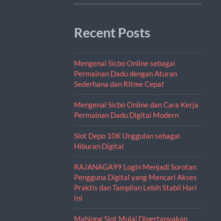
Recent Posts
Mengenal Sicbo Online sebagai
Permainan Dadu dengan Aturan
Sederhana dan Ritme Cepat
Mengenal Sicbo Online dan Cara Kerja
Permainan Dadu Digital Modern
Slot Depo 10K Unggulan sebagai
Hiburan Digital
RAJANAGA99 Login Menjadi Sorotan
Pengguna Digital yang Mencari Akses
Praktis dan Tampilan Lebih Stabil Hari
Ini
Mahjong Slot Mulai Dipertanyakan