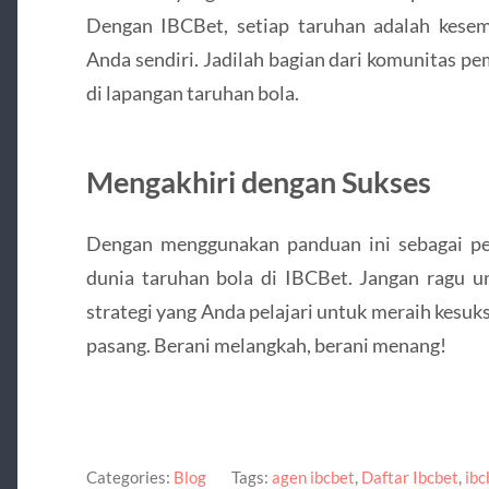
Dengan IBCBet, setiap taruhan adalah kese
Anda sendiri. Jadilah bagian dari komunitas 
di lapangan taruhan bola.
Mengakhiri dengan Sukses
Dengan menggunakan panduan ini sebagai p
dunia taruhan bola di IBCBet. Jangan ragu
strategi yang Anda pelajari untuk meraih kesu
pasang. Berani melangkah, berani menang!
Categories:
Blog
Tags:
agen ibcbet
,
Daftar Ibcbet
,
ibc