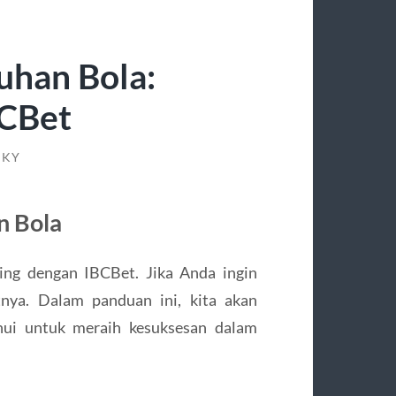
uhan Bola:
BCBet
CKY
n Bola
ing dengan IBCBet. Jika Anda ingin
tnya. Dalam panduan ini, kita akan
hui untuk meraih kesuksesan dalam