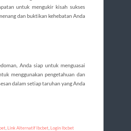
mpatan untuk mengukir kisah sukses
pemenang dan buktikan kehebatan Anda
edoman, Anda siap untuk menguasai
 untuk menggunakan pengetahuan dan
ksesan dalam setiap taruhan yang Anda
bet
,
Link Alternatif Ibcbet
,
Login Ibcbet