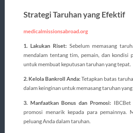
Strategi Taruhan yang Efektif
medicalmissionsabroad.org
1. Lakukan Riset:
Sebelum memasang taruhan
mendalam tentang tim, pemain, dan kondisi p
untuk membuat keputusan taruhan yang tepat.
2. Kelola Bankroll Anda:
Tetapkan batas taruha
dalam keinginan untuk memasang taruhan yang 
3. Manfaatkan Bonus dan Promosi:
IBCBet 
promosi menarik kepada para pemainnya. M
peluang Anda dalam taruhan.