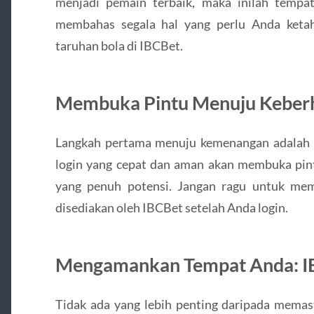
menjadi pemain terbaik, maka inilah tempa
membahas segala hal yang perlu Anda keta
taruhan bola di IBCBet.
Membuka Pintu Menuju Keberha
Langkah pertama menuju kemenangan adalah 
login yang cepat dan aman akan membuka pint
yang penuh potensi. Jangan ragu untuk mema
disediakan oleh IBCBet setelah Anda login.
Mengamankan Tempat Anda: I
Tidak ada yang lebih penting daripada memast