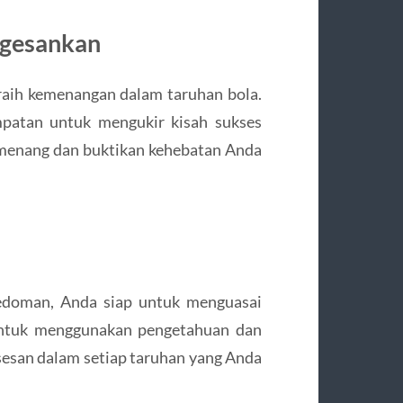
gesankan
aih kemenangan dalam taruhan bola.
mpatan untuk mengukir kisah sukses
pemenang dan buktikan kehebatan Anda
edoman, Anda siap untuk menguasai
 untuk menggunakan pengetahuan dan
ksesan dalam setiap taruhan yang Anda