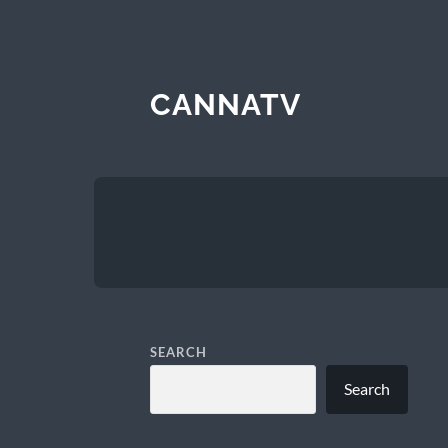
CANNATV
SEARCH
Search