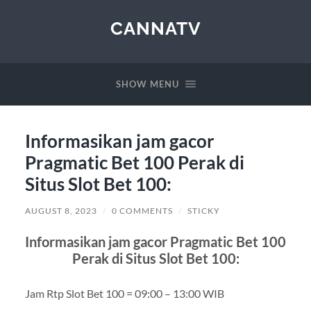
CANNATV
SHOW MENU
Informasikan jam gacor
Pragmatic Bet 100 Perak di
Situs Slot Bet 100:
AUGUST 8, 2023
/
0 COMMENTS
/
STICKY
Informasikan jam gacor Pragmatic Bet 100
Perak di Situs Slot Bet 100:
Jam Rtp Slot Bet 100 = 09:00 – 13:00 WIB