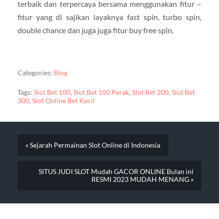
terbaik dan terpercaya bersama menggunakan fitur –
fitur yang di sajikan layaknya fast spin, turbo spin,
double chance dan juga juga fitur buy free spin.
Categories:
Blog
Tags:
Slot Bet 100
,
Slot Bet 100 Perak
,
Slot Bet 200
,
Slot Bet
300
,
Slot Online Bet Kecil
« Sejarah Permainan Slot Online di Indonesia
SITUS JUDI SLOT Mudah GACOR ONLINE Bulan ini
RESMI 2023 MUDAH MENANG »