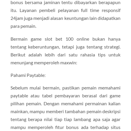
bonus bersama jaminan tentu dibayarkan berapapun
itu. Layanan pembeli pelayanan full time responsif
24jam juga menjadi alasan keuntungan lain didapatkan
para pemain.
Bermain game slot bet 100 online bukan hanya
tentang keberuntungan, tetapi juga tentang strategi.
Berikut adalah lebih dari satu rahasia tips untuk
menunjang memperoleh maxwin:
Pahami Paytable:
Sebelum mulai bermain, pastikan pemain memahami
paytable atau tabel pembayaran berasal dari game
pilihan pemain. Dengan memahami permainan kalian
mainkan, mampu memberi tambahan pemain deskripsi
tentang berapa nilai tiap tiap lambang apa saja agar
mampu memperoleh fitur bonus ada terhadap situs