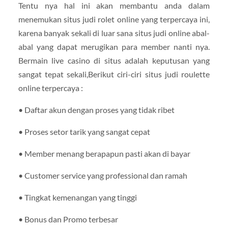
Tentu nya hal ini akan membantu anda dalam
menemukan situs judi rolet online yang terpercaya ini,
karena banyak sekali di luar sana situs judi online abal-
abal yang dapat merugikan para member nanti nya.
Bermain live casino di situs adalah keputusan yang
sangat tepat sekali,Berikut ciri-ciri situs judi roulette
online terpercaya :
• Daftar akun dengan proses yang tidak ribet
• Proses setor tarik yang sangat cepat
• Member menang berapapun pasti akan di bayar
• Customer service yang professional dan ramah
• Tingkat kemenangan yang tinggi
• Bonus dan Promo terbesar