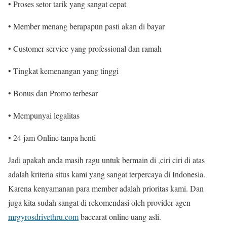
• Proses setor tarik yang sangat cepat
• Member menang berapapun pasti akan di bayar
• Customer service yang professional dan ramah
• Tingkat kemenangan yang tinggi
• Bonus dan Promo terbesar
• Mempunyai legalitas
• 24 jam Online tanpa henti
Jadi apakah anda masih ragu untuk bermain di ,ciri ciri di atas
adalah kriteria situs kami yang sangat terpercaya di Indonesia.
Karena kenyamanan para member adalah prioritas kami. Dan
juga kita sudah sangat di rekomendasi oleh provider agen
mrgyrosdrivethru.com
baccarat online uang asli.