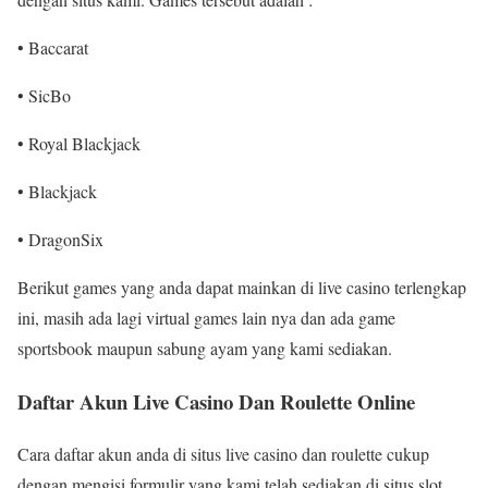
• Baccarat
• SicBo
• Royal Blackjack
• Blackjack
• DragonSix
Berikut games yang anda dapat mainkan di live casino terlengkap
ini, masih ada lagi virtual games lain nya dan ada game
sportsbook maupun sabung ayam yang kami sediakan.
Daftar Akun Live Casino Dan Roulette Online
Cara daftar akun anda di situs live casino dan roulette cukup
dengan mengisi formulir yang kami telah sediakan di situs slot