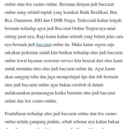
online atau live casino online. Bersama dengan judi baccarat
online uang orisinil rupiah yang kenakan Bank Berdikari, Bni,
Bca, Danamon, BRI dan CIMB Niaga. Terkecuali kalian tengah
bermain terhadap agen judi Baccarat Online Terpercaya amat
enteng pasti nya, Bagi kamu kalian seluruh yang belum jelas cara
nya bermain judi
baccarat
online itu. Maka kamu segera saja
saksikan pedoman sudah kita berikan terhadap situs judi baccarat
online lewat layanan customer service kita berasal dari situs kami
untuk meminta situs situs judi baccarat online itu. Agar kamu
akan sanggup tahu dan juga memperlajari tips dan trik bermain
situs judi baccarat online agar bukan ceroboh di dalam
melaksanakan pemasangan ketika bermain situs judi baccarat
online dan live casino online.
Pendaftaran terhadap situs judi baccarat online dan live casino
online terlalu gampang praktis, sebab sebenar nya kalian bukan