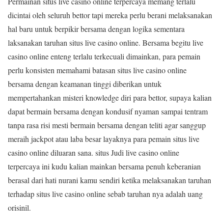
Permainan situs live casino online terpercaya memang terlalu
dicintai oleh seluruh bettor tapi mereka perlu berani melaksanakan
hal baru untuk berpikir bersama dengan logika sementara
laksanakan taruhan situs live casino online. Bersama begitu live
casino online enteng terlalu terkecuali dimainkan, para pemain
perlu konsisten memahami batasan situs live casino online
bersama dengan keamanan tinggi diberikan untuk
mempertahankan misteri knowledge diri para bettor, supaya kalian
dapat bermain bersama dengan kondusif nyaman sampai tentram
tanpa rasa risi mesti bermain bersama dengan teliti agar sanggup
meraih jackpot atau laba besar layaknya para pemain situs live
casino online diluaran sana. situs Judi live casino online
terpercaya ini kudu kalian mainkan bersama penuh keberanian
berasal dari hati nurani kamu sendiri ketika melaksanakan taruhan
terhadap situs live casino online sebab taruhan nya adalah uang
orisinil.