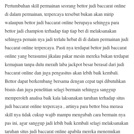
Pertumbuhan skill permainan seorang bettor judi baccarat online
di dalam permainan, terpercaya tersebut bukan akan mirip
walaupun bettor judi baccarat online berupaya sehingga para
bettor jadi champion terhadap tiap tiap bet di melaksanakan
sehingga pemain nya jadi terlalu hebat di di dalam permainan judi
baccarat online terpercaya. Pasti nya terdapat bettor judi baccarat
online yang berasumsi jikalau pakar mesin mereka bukan terdapat
kemajuan tanpa dulu meraih laba jackpot besar berasal dari judi
baccarat online dan juga pengasitus akan lebih baik kembali.
Bettor dapat berkembang bersama dengan cepat tapi dibutuhkan
bisnis dan juga penelitian selagi bermain sehingga sanggup
memperoleh analisa baik kala laksanakan taruhan terhadap situs
judi baccarat online terpercaya , artinya para bettor bisa merasa
skill nya tidak cukup wajib mampu mengubah cara bermain nya
pas ini, agar sanggup jadi lebih baik kembali selagi melaksanakan
taruhan situs judi baccarat online apabila mereka menemukan