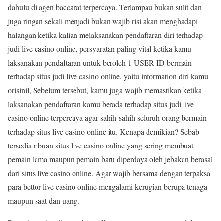
dahulu di agen baccarat terpercaya. Terlampau bukan sulit dan
juga ringan sekali menjadi bukan wajib risi akan menghadapi
halangan ketika kalian melaksanakan pendaftaran diri terhadap
judi live casino online, persyaratan paling vital ketika kamu
laksanakan pendaftaran untuk beroleh 1 USER ID bermain
terhadap situs judi live casino online, yaitu information diri kamu
orisinil, Sebelum tersebut, kamu juga wajib memastikan ketika
laksanakan pendaftaran kamu berada terhadap situs judi live
casino online terpercaya agar sahih-sahih seluruh orang bermain
terhadap situs live casino online itu. Kenapa demikian? Sebab
tersedia ribuan situs live casino online yang sering membuat
pemain lama maupun pemain baru diperdaya oleh jebakan berasal
dari situs live casino online. Agar wajib bersama dengan terpaksa
para bettor live casino online mengalami kerugian berupa tenaga
maupun saat dan uang.