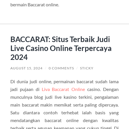
bermain Baccarat online.
BACCARAT: Situs Terbaik Judi
Live Casino Online Terpercaya
2024
AUGUST 15, 2024
/
0 COMMENTS
/
STICKY
Di dunia judi online, permainan baccarat sudah lama
jadi pujaan di
Liva Baccarat Online
casino. Dengan
munculnya blog judi live kasino terkini, pengalaman
main baccarat makin memikat serta paling dipercaya.
Satu diantara contoh terhebat ialah basis yang
mendatangkan baccarat online dengan kwalitas
terbaik serta agunan keamanan yang cukup tinggi. Di