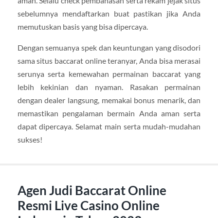
aman. Selalu check pembahasan serta rekam jejak situs
sebelumnya mendaftarkan buat pastikan jika Anda
memutuskan basis yang bisa dipercaya.
Dengan semuanya spek dan keuntungan yang disodori
sama situs baccarat online teranyar, Anda bisa merasai
serunya serta kemewahan permainan baccarat yang
lebih kekinian dan nyaman. Rasakan permainan
dengan dealer langsung, memakai bonus menarik, dan
memastikan pengalaman bermain Anda aman serta
dapat dipercaya. Selamat main serta mudah-mudahan
sukses!
Agen Judi Baccarat Online
Resmi Live Casino Online