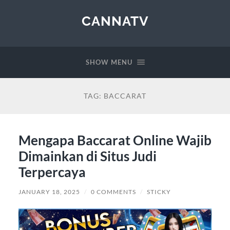
CANNATV
SHOW MENU
TAG:
BACCARAT
Mengapa Baccarat Online Wajib
Dimainkan di Situs Judi
Terpercaya
JANUARY 18, 2025
/
0 COMMENTS
/
STICKY