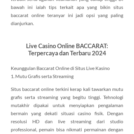
bawah ini ialah tips terkait apa yang bikin situs
baccarat online teranyar ini jadi opsi yang paling
dianjurkan.
Live Casino Online BACCARAT:
Terpercaya dan Terbaru 2024
Keunggulan Baccarat Online di Situs Live Kasino
1. Mutu Grafis serta Streaming
Situs baccarat online terkini kerap kali tawarkan mutu
grafis serta streaming yang begitu tinggi. Tehnologi
mutakhir dipakai untuk menyiapkan pengalaman
bermain yang dekati situasi casino fisik. Dengan
resolusi HD dan live streaming dari studio
professional, pemain bisa nikmati permainan dengan