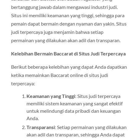
bertanggung jawab dalam mengawasi industri judi.
Situs ini memiliki keamanan yang tinggi, sehingga para
pemain dapat bermain dengan nyaman dan yakin. Situs
judi terpercaya juga menjamin bahwa setiap
permainan yang dilakukan akan adil dan transparan.
Kelebihan Bermain Baccarat di Situs Judi Terpercaya
Berikut beberapa kelebihan yang dapat Anda dapatkan
ketika memainkan Baccarat online di situs judi
terpercaya:
Keamanan yang Tinggi
: Situs judi terpercaya
memiliki sistem keamanan yang sangat efektif
untuk melindungi data pribadi dan keuangan
Anda.
Transparansi
: Setiap permainan yang dilakukan
akan adil dan transparan, sehingga Anda dapat