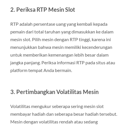
2.
Periksa RTP Mesin Slot
RTP adalah persentase uang yang kembali kepada
pemain dari total taruhan yang dimasukkan ke dalam
mesin slot. Pilih mesin dengan RTP tinggi, karena ini
menunjukkan bahwa mesin memiliki kecenderungan
untuk memberikan kemenangan lebih besar dalam
jangka panjang. Periksa informasi RTP pada situs atau
platform tempat Anda bermain.
3.
Pertimbangkan Volatilitas Mesin
Volatilitas mengukur seberapa sering mesin slot
membayar hadiah dan seberapa besar hadiah tersebut.
Mesin dengan volatilitas rendah atau sedang