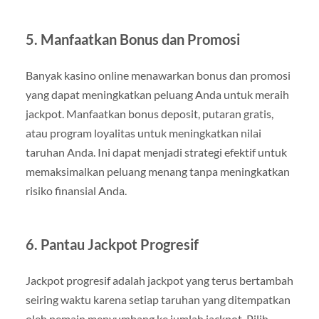
5.
Manfaatkan Bonus dan Promosi
Banyak kasino online menawarkan bonus dan promosi
yang dapat meningkatkan peluang Anda untuk meraih
jackpot. Manfaatkan bonus deposit, putaran gratis,
atau program loyalitas untuk meningkatkan nilai
taruhan Anda. Ini dapat menjadi strategi efektif untuk
memaksimalkan peluang menang tanpa meningkatkan
risiko finansial Anda.
6.
Pantau Jackpot Progresif
Jackpot progresif adalah jackpot yang terus bertambah
seiring waktu karena setiap taruhan yang ditempatkan
oleh pemain menyumbang ke jumlah jackpot. Pilih