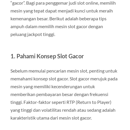
“gacor”. Bagi para penggemar judi slot online, memilih
mesin yang tepat dapat menjadi kunci untuk meraih
kemenangan besar. Berikut adalah beberapa tips
ampuh dalam memilih mesin slot gacor dengan
peluang jackpot tinggi.
1.
Pahami Konsep Slot Gacor
Sebelum memulai pencarian mesin slot, penting untuk
memahami konsep slot gacor. Slot gacor merujuk pada
mesin yang memiliki kecenderungan untuk
memberikan pembayaran besar dengan frekuensi
tinggi. Faktor-faktor seperti RTP (Return to Player)
yang tinggi dan volatilitas rendah atau sedang adalah
karakteristik utama dari mesin slot gacor.