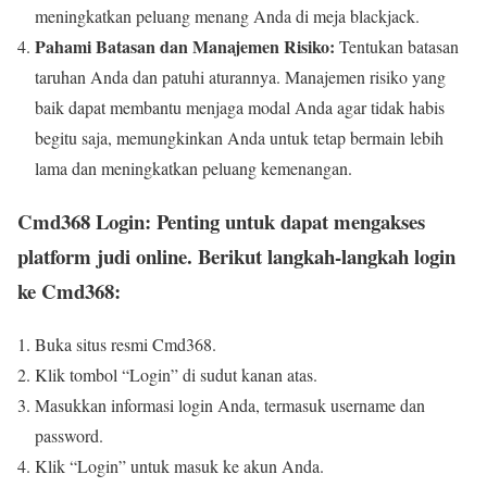
meningkatkan peluang menang Anda di meja blackjack.
Pahami Batasan dan Manajemen Risiko:
Tentukan batasan
taruhan Anda dan patuhi aturannya. Manajemen risiko yang
baik dapat membantu menjaga modal Anda agar tidak habis
begitu saja, memungkinkan Anda untuk tetap bermain lebih
lama dan meningkatkan peluang kemenangan.
Cmd368 Login: Penting untuk dapat mengakses
platform judi online. Berikut langkah-langkah login
ke Cmd368:
Buka situs resmi Cmd368.
Klik tombol “Login” di sudut kanan atas.
Masukkan informasi login Anda, termasuk username dan
password.
Klik “Login” untuk masuk ke akun Anda.