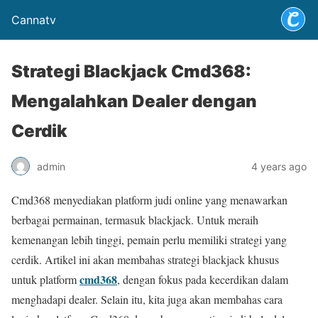
Cannatv
Strategi Blackjack Cmd368:
Mengalahkan Dealer dengan
Cerdik
admin
4 years ago
Cmd368 menyediakan platform judi online yang menawarkan
berbagai permainan, termasuk blackjack. Untuk meraih
kemenangan lebih tinggi, pemain perlu memiliki strategi yang
cerdik. Artikel ini akan membahas strategi blackjack khusus
cmd368
untuk platform
, dengan fokus pada kecerdikan dalam
menghadapi dealer. Selain itu, kita juga akan membahas cara