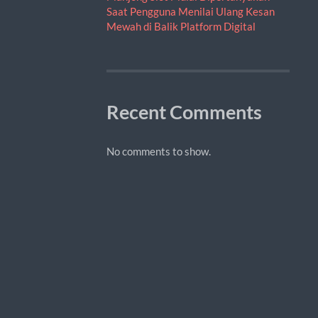
Saat Pengguna Menilai Ulang Kesan
Mewah di Balik Platform Digital
Recent Comments
No comments to show.