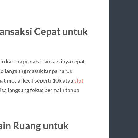
ansaksi Cepat untuk
in karena proses transaksinya cepat,
ldo langsung masuk tanpa harus
at modal kecil seperti
10k
atau
slot
bisa langsung fokus bermain tanpa
in Ruang untuk