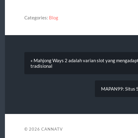
Categories:
Blog
« Mahjong Ways 2 adalah varian slot yang mengadap
tradisional
MAPAN99: Situs Sl
© 2026
CANNATV