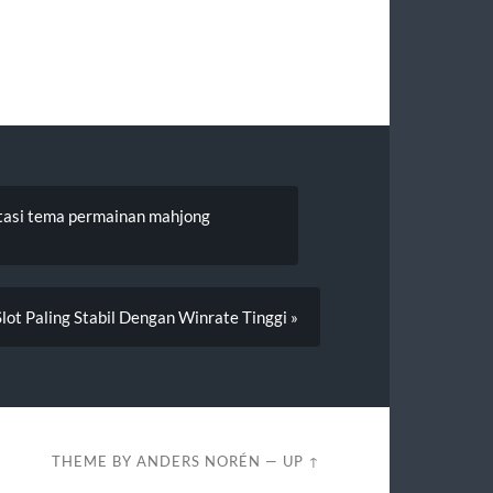
tasi tema permainan mahjong
ot Paling Stabil Dengan Winrate Tinggi »
THEME BY
ANDERS NORÉN
—
UP ↑