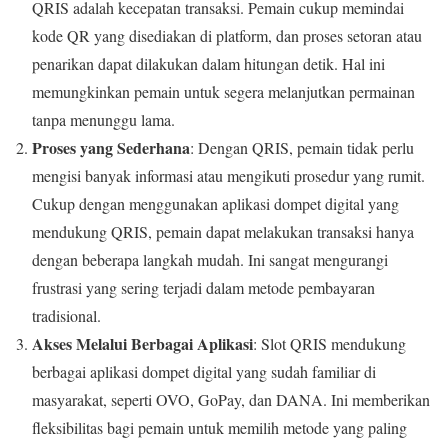
QRIS adalah kecepatan transaksi. Pemain cukup memindai
kode QR yang disediakan di platform, dan proses setoran atau
penarikan dapat dilakukan dalam hitungan detik. Hal ini
memungkinkan pemain untuk segera melanjutkan permainan
tanpa menunggu lama.
Proses yang Sederhana
: Dengan QRIS, pemain tidak perlu
mengisi banyak informasi atau mengikuti prosedur yang rumit.
Cukup dengan menggunakan aplikasi dompet digital yang
mendukung QRIS, pemain dapat melakukan transaksi hanya
dengan beberapa langkah mudah. Ini sangat mengurangi
frustrasi yang sering terjadi dalam metode pembayaran
tradisional.
Akses Melalui Berbagai Aplikasi
: Slot QRIS mendukung
berbagai aplikasi dompet digital yang sudah familiar di
masyarakat, seperti OVO, GoPay, dan DANA. Ini memberikan
fleksibilitas bagi pemain untuk memilih metode yang paling