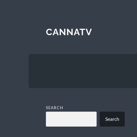
CANNATV
SEARCH
Search