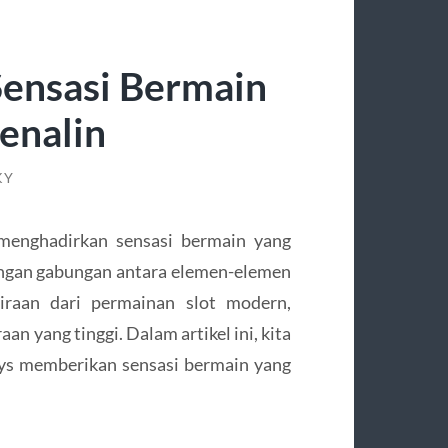
Sensasi Bermain
enalin
KY
menghadirkan sensasi bermain yang
ngan gabungan antara elemen-elemen
iraan dari permainan slot modern,
n yang tinggi. Dalam artikel ini, kita
ys memberikan sensasi bermain yang