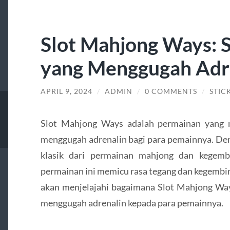
Slot Mahjong Ways: 
yang Menggugah Adr
APRIL 9, 2024
/
ADMIN
/
0 COMMENTS
/
STIC
Slot Mahjong Ways adalah permainan yang 
menggugah adrenalin bagi para pemainnya. De
klasik dari permainan mahjong dan kegemb
permainan ini memicu rasa tegang dan kegembiraa
akan menjelajahi bagaimana Slot Mahjong Wa
menggugah adrenalin kepada para pemainnya.