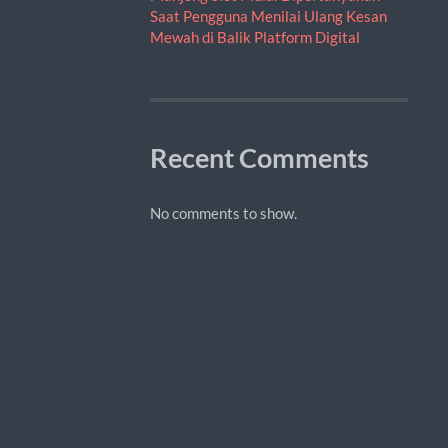
Saat Pengguna Menilai Ulang Kesan
Mewah di Balik Platform Digital
Recent Comments
No comments to show.