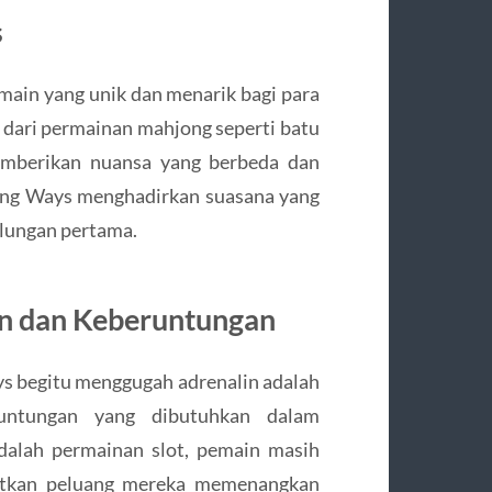
s
in yang unik dan menarik bagi para
s dari permainan mahjong seperti batu
memberikan nuansa yang berbeda dan
ong Ways menghadirkan suasana yang
lungan pertama.
an dan Keberuntungan
s begitu menggugah adrenalin adalah
runtungan yang dibutuhkan dalam
dalah permainan slot, pemain masih
atkan peluang mereka memenangkan