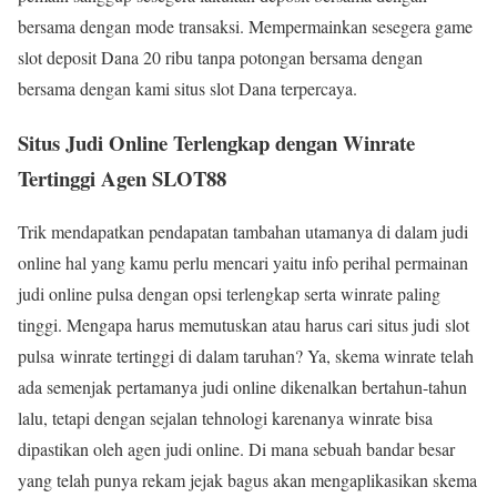
bersama dengan mode transaksi. Mempermainkan sesegera game
slot deposit Dana 20 ribu tanpa potongan bersama dengan
bersama dengan kami situs slot Dana terpercaya.
Situs Judi Online Terlengkap dengan Winrate
Tertinggi Agen SLOT88
Trik mendapatkan pendapatan tambahan utamanya di dalam judi
online hal yang kamu perlu mencari yaitu info perihal permainan
judi online pulsa dengan opsi terlengkap serta winrate paling
tinggi. Mengapa harus memutuskan atau harus cari situs judi slot
pulsa winrate tertinggi di dalam taruhan? Ya, skema winrate telah
ada semenjak pertamanya judi online dikenalkan bertahun-tahun
lalu, tetapi dengan sejalan tehnologi karenanya winrate bisa
dipastikan oleh agen judi online. Di mana sebuah bandar besar
yang telah punya rekam jejak bagus akan mengaplikasikan skema