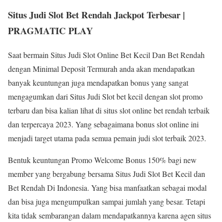
Situs Judi Slot Bet Rendah Jackpot Terbesar |
PRAGMATIC PLAY
Saat bermain Situs Judi Slot Online Bet Kecil Dan Bet Rendah
dengan Minimal Deposit Termurah anda akan mendapatkan
banyak keuntungan juga mendapatkan bonus yang sangat
mengagumkan dari Situs Judi Slot bet kecil dengan slot promo
terbaru dan bisa kalian lihat di situs slot online bet rendah terbaik
dan terpercaya 2023. Yang sebagaimana bonus slot online ini
menjadi target utama pada semua pemain judi slot terbaik 2023.
Bentuk keuntungan Promo Welcome Bonus 150% bagi new
member yang bergabung bersama Situs Judi Slot Bet Kecil dan
Bet Rendah Di Indonesia. Yang bisa manfaatkan sebagai modal
dan bisa juga mengumpulkan sampai jumlah yang besar. Tetapi
kita tidak sembarangan dalam mendapatkannya karena agen situs