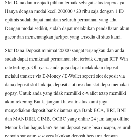
Slot Dana dan menjadi pilihan terbaik sebagai situs terpercaya.
Hanya dengan modal kecil 200000 / 20 ribu saja dengan 1 ID
optimis sudah dapat mainkan seluruh permainan yang ada.
Dengan modal sedikit, sudah dapat melakukan pendaftaran akun
gacor dan memenangkan jackpot yang tersedia di situs kami.
Slot Dana Deposit minimal 20000 sangat terjangkau dan anda
sudah dapat menikmati permainan slot terbaik dengan RTP Win
rate tertinggi. Oh iyaa.. anda juga dapat melakukan deposit
melalui transfer via E-Money / E-Wallet seperti slot deposit via
dana,deposit slot linkaja, deposit slot ovo dan slot depo memakai
gopay. Untuk anda yang tidak memiliki e-wallet tetap memiliki
akun rekening Bank, jangan khawatir situs kami juga
menyediakan deposit bank diantara nya Bank BCA, BRI, BNI
dan MANDIRI, CIMB, OCBC yang online 24 jam tanpa offline.
Menarik dan bagus kan? Selain deposit yang bisa dicapai, seluruh
pemain sanggup sesegera lakukan deposit bersama dengan