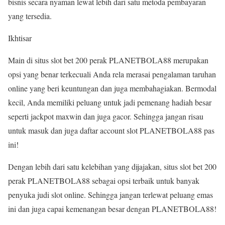
bisnis secara nyaman lewat lebih dari satu metoda pembayaran
yang tersedia.
Ikhtisar
Main di situs slot bet 200 perak PLANETBOLA88 merupakan
opsi yang benar terkecuali Anda rela merasai pengalaman taruhan
online yang beri keuntungan dan juga membahagiakan. Bermodal
kecil, Anda memiliki peluang untuk jadi pemenang hadiah besar
seperti jackpot maxwin dan juga gacor. Sehingga jangan risau
untuk masuk dan juga daftar account slot PLANETBOLA88 pas
ini!
Dengan lebih dari satu kelebihan yang dijajakan, situs slot bet 200
perak PLANETBOLA88 sebagai opsi terbaik untuk banyak
penyuka judi slot online. Sehingga jangan terlewat peluang emas
ini dan juga capai kemenangan besar dengan PLANETBOLA88!