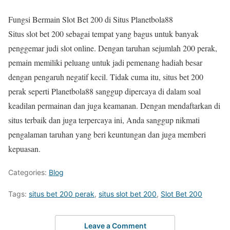
Fungsi Bermain Slot Bet 200 di Situs Planetbola88
Situs slot bet 200 sebagai tempat yang bagus untuk banyak
penggemar judi slot online. Dengan taruhan sejumlah 200 perak,
pemain memiliki peluang untuk jadi pemenang hadiah besar
dengan pengaruh negatif kecil. Tidak cuma itu, situs bet 200
perak seperti Planetbola88 sanggup dipercaya di dalam soal
keadilan permainan dan juga keamanan. Dengan mendaftarkan di
situs terbaik dan juga terpercaya ini, Anda sanggup nikmati
pengalaman taruhan yang beri keuntungan dan juga memberi
kepuasan.
Categories:
Blog
Tags:
situs bet 200 perak
,
situs slot bet 200
,
Slot Bet 200
Leave a Comment