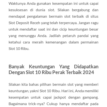
Waktunya Anda gunakan kesempatan ini untuk capai
kesuksesan di dunia slot. Silakan bergabung dan
mendapat pengalaman bermain slot terbaik di situs
Slot Deposit Receh yang telah terpercaya. Jangan ragu
untuk mendaftar saat ini dan cicip keuntungan besar
yang menunggu Anda. Jadilah petaruh pandai yang
ketahui cara meraih kemenangan dalam permainan
Slot 10 Ribu.
Banyak Keuntungan Yang Didapatkan
Dengan Slot 10 Ribu Perak Terbaik 2024
Silakan kita bahas pilihan bermain slot yang memberi
keuntungan, yakni Slot 10 Ribu. Hari ini, Anda memiliki
kesempatan untuk capai jackpot dengan gampang.
Bagaimana trick-nya? Cukup hanya mendaftar pada