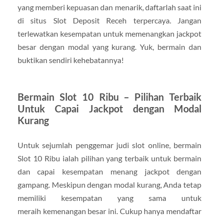
yang memberi kepuasan dan menarik, daftarlah saat ini
di situs Slot Deposit Receh terpercaya. Jangan
terlewatkan kesempatan untuk memenangkan jackpot
besar dengan modal yang kurang. Yuk, bermain dan
buktikan sendiri kehebatannya!
Bermain Slot 10 Ribu – Pilihan Terbaik
Untuk Capai Jackpot dengan Modal
Kurang
Untuk sejumlah penggemar judi slot online, bermain
Slot 10 Ribu ialah pilihan yang terbaik untuk bermain
dan capai kesempatan menang jackpot dengan
gampang. Meskipun dengan modal kurang, Anda tetap
memiliki kesempatan yang sama untuk
meraih kemenangan besar ini. Cukup hanya mendaftar