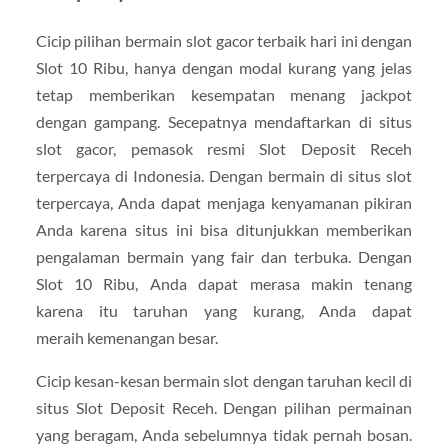
Cicip pilihan bermain slot gacor terbaik hari ini dengan
Slot 10 Ribu, hanya dengan modal kurang yang jelas
tetap memberikan kesempatan menang jackpot
dengan gampang. Secepatnya mendaftarkan di situs
slot gacor, pemasok resmi Slot Deposit Receh
terpercaya di Indonesia. Dengan bermain di situs slot
terpercaya, Anda dapat menjaga kenyamanan pikiran
Anda karena situs ini bisa ditunjukkan memberikan
pengalaman bermain yang fair dan terbuka. Dengan
Slot 10 Ribu, Anda dapat merasa makin tenang
karena itu taruhan yang kurang, Anda dapat
meraih kemenangan besar.
Cicip kesan-kesan bermain slot dengan taruhan kecil di
situs Slot Deposit Receh. Dengan pilihan permainan
yang beragam, Anda sebelumnya tidak pernah bosan.