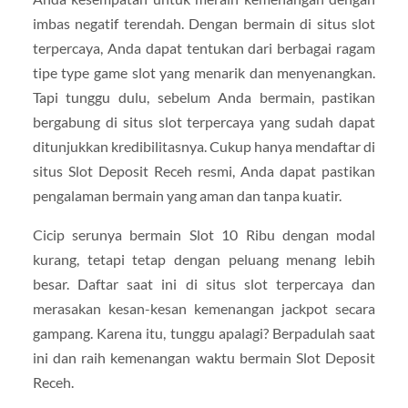
imbas negatif terendah. Dengan bermain di situs slot
terpercaya, Anda dapat tentukan dari berbagai ragam
tipe type game slot yang menarik dan menyenangkan.
Tapi tunggu dulu, sebelum Anda bermain, pastikan
bergabung di situs slot terpercaya yang sudah dapat
ditunjukkan kredibilitasnya. Cukup hanya mendaftar di
situs Slot Deposit Receh resmi, Anda dapat pastikan
pengalaman bermain yang aman dan tanpa kuatir.
Cicip serunya bermain Slot 10 Ribu dengan modal
kurang, tetapi tetap dengan peluang menang lebih
besar. Daftar saat ini di situs slot terpercaya dan
merasakan kesan-kesan kemenangan jackpot secara
gampang. Karena itu, tunggu apalagi? Berpadulah saat
ini dan raih kemenangan waktu bermain Slot Deposit
Receh.