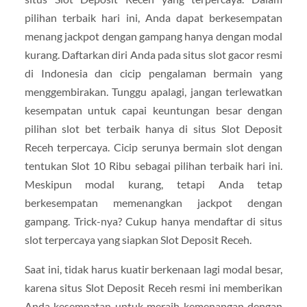
pilihan terbaik hari ini, Anda dapat berkesempatan
menang jackpot dengan gampang hanya dengan modal
kurang. Daftarkan diri Anda pada situs slot gacor resmi
di Indonesia dan cicip pengalaman bermain yang
menggembirakan. Tunggu apalagi, jangan terlewatkan
kesempatan untuk capai keuntungan besar dengan
pilihan slot bet terbaik hanya di situs Slot Deposit
Receh terpercaya. Cicip serunya bermain slot dengan
tentukan Slot 10 Ribu sebagai pilihan terbaik hari ini.
Meskipun modal kurang, tetapi Anda tetap
berkesempatan memenangkan jackpot dengan
gampang. Trick-nya? Cukup hanya mendaftar di situs
slot terpercaya yang siapkan Slot Deposit Receh.
Saat ini, tidak harus kuatir berkenaan lagi modal besar,
karena situs Slot Deposit Receh resmi ini memberikan
Anda kesempatan untuk meraih kemenangan dengan