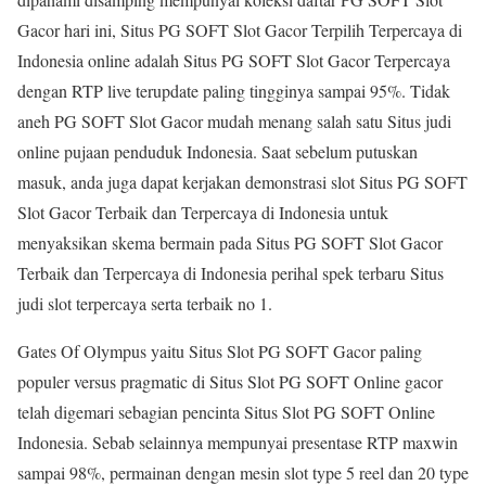
Gacor hari ini, Situs PG SOFT Slot Gacor Terpilih Terpercaya di
Indonesia online adalah Situs PG SOFT Slot Gacor Terpercaya
dengan RTP live terupdate paling tingginya sampai 95%. Tidak
aneh PG SOFT Slot Gacor mudah menang salah satu Situs judi
online pujaan penduduk Indonesia. Saat sebelum putuskan
masuk, anda juga dapat kerjakan demonstrasi slot Situs PG SOFT
Slot Gacor Terbaik dan Terpercaya di Indonesia untuk
menyaksikan skema bermain pada Situs PG SOFT Slot Gacor
Terbaik dan Terpercaya di Indonesia perihal spek terbaru Situs
judi slot terpercaya serta terbaik no 1.
Gates Of Olympus yaitu Situs Slot PG SOFT Gacor paling
populer versus pragmatic di Situs Slot PG SOFT Online gacor
telah digemari sebagian pencinta Situs Slot PG SOFT Online
Indonesia. Sebab selainnya mempunyai presentase RTP maxwin
sampai 98%, permainan dengan mesin slot type 5 reel dan 20 type