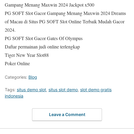
Gampang Menang Maxwin 2024 Jackpot x500
PG SOFT Slot Gacor Gampang Menang Maxwin 2024 Dreams
of Macau di Situs PG SOFT Slot Online Terbaik Mudah Gacor
2024.
PG SOFT Slot Gacor Gates Of Olympus
Daftar permainan judi online terlengkap
Tiger New Year Slot88
Poker Online
Categories:
Blog
Tags:
situs demo slot
,
situs slot demo
,
slot demo gratis
indonesia
Leave a Comment